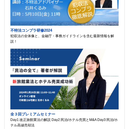
不特法コンプラ研修2024
犯収法の全体像と、金融庁・事務ガイドラインを含む最新情報を解
説！
全３回プレミアムセミナー
Day1:改正旅館業法の解説 Day2:民泊/ホテル売買とM&A Day3:民泊/ホ
テル高値売却法