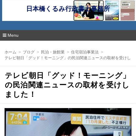
日本橋くるみ行政書士事務所
Menu
コ
ン
ホーム
ブログ
民泊・旅館業
住宅宿泊事業法
テ
テレビ朝日「グッド！モーニング」の民泊関連ニュースの取材を受けしま
ン
ツ
へ
テレビ朝日「グッド！モーニング」
移
動
の民泊関連ニュースの取材を受けし
ました！