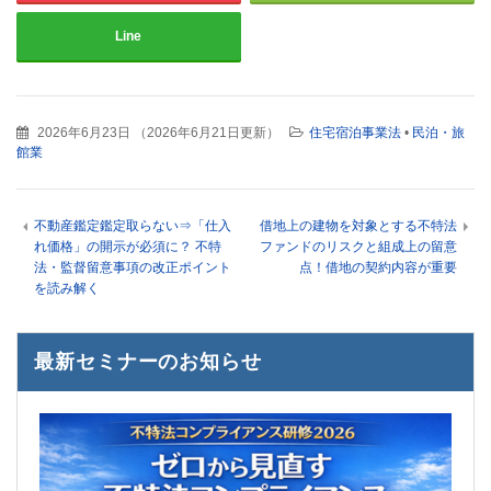
Line
2026年6月23日
（
2026年6月21日更新
）
住宅宿泊事業法
•
民泊・旅
館業
不動産鑑定鑑定取らない⇒「仕入
借地上の建物を対象とする不特法
れ価格」の開示が必須に？ 不特
ファンドのリスクと組成上の留意
法・監督留意事項の改正ポイント
点！借地の契約内容が重要
を読み解く
最新セミナーのお知らせ