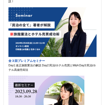
説！
全３回プレミアムセミナー
Day1:改正旅館業法の解説 Day2:民泊/ホテル売買とM&A Day3:民泊/ホ
テル高値売却法