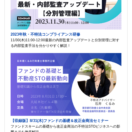
2023年秋・不特法コンプライアンス研修
11/30(木)11:00-12:00最新の内部監査アップデートと分別管理に対す
る内部監査手法を分かりやすく解説！
【収録版】8/31(木)ファンドの基礎＆改正金商法セミナー
ファンドスキームの基礎から改正金商法の不特法STOビジネスへの影
響までを徹底解説