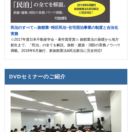
民泊のすべて―旅館業･特区民泊･住宅宿泊事業の制度と合法化
実務
☆2017年度日本不動産学会・著作賞受賞☆ 旅館業法の基礎から地方
創生まで、「民泊」の全てを解説。旅館・建築・消防の実務ノウハウ
満載。2018年6月施行、新旅館業法&民泊新法に完全対応!
DVDセミナーのご紹介