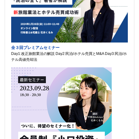
全３回プレミアムセミナー
Day1:改正旅館業法の解説 Day2:民泊/ホテル売買とM&A Day3:民泊/ホ
テル高値売却法