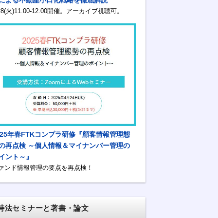
/28(火)11:00-12:00開催。アーカイブ視聴可。
025年春FTKコンプラ研修『顧客情報管理態
の再点検 ～個人情報＆マイナンバー管理の
イント～』
ァンド情報管理の要点を再点検！
特法セミナーと著書・論文