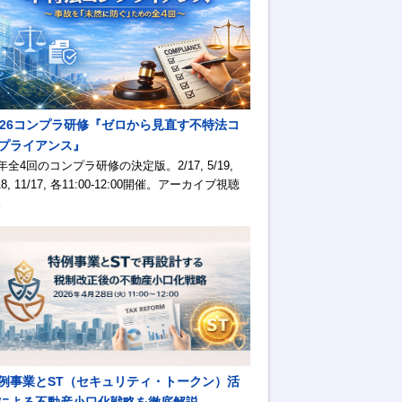
026コンプラ研修『ゼロから見直す不特法コ
プライアンス』
年全4回のコンプラ研修の決定版。2/17, 5/19,
18, 11/17, 各11:00-12:00開催。アーカイブ視聴
。
例事業とST（セキュリティ・トークン）活
による不動産小口化戦略を徹底解説