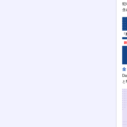
犯
含
全
D
と