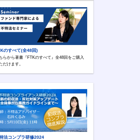
TKのすべて(全48回)
ちらから著書『FTKのすべて』全48回をご購入
ただけます。
特法コンプラ研修2024