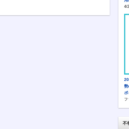
4
2
勢
ポ
フ
不