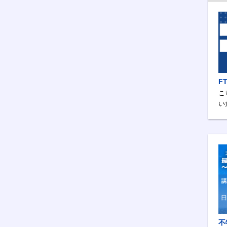
F
こ
い
不