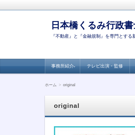
日本橋くるみ行政書
『不動産』と『金融規制』を専門とする
コ
事務所紹介
テレビ出演・監修
ン
テ
ン
代表ご挨拶
著書・論文
新聞・専門誌への
【連載】全国賃貸
【連載】日経ヴェ
【連載】全国賃貸
ツ
掲載
住宅新聞－自治体
リタス『達人が伝
住宅新聞ー賃貸経
ホーム
original
へ
別のポイント
授』シリーズ
営に役立つ民泊知
移
識
動
original