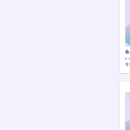
会
い
モ