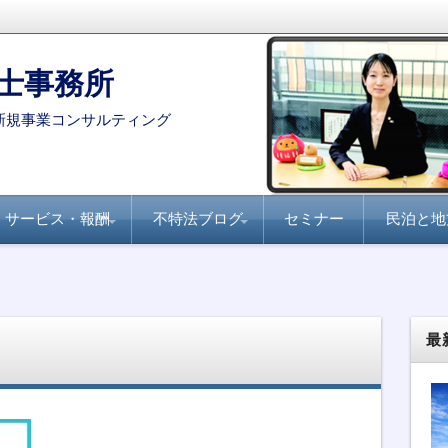
士事務所
新規事業コンサルティング
サービス・報酬
不特法ブログ
セミナー
民泊と地
コンサルタント・専門家を
月刊不動産フォーラム
全国賃貸住宅新聞『不
家主と地主『不動産小
不動産ファンド
ファンド組成実務
民泊・旅館業
不特法Q&A 許認可・
不特法Q&A 商品設
選定する際のポイント
21『不動産特定共同事
動産クラウドファンデ
口化商品の研究』
ライセンス
計・マーケティング
業のすべて』
ィング事業化のポイン
ト』
最