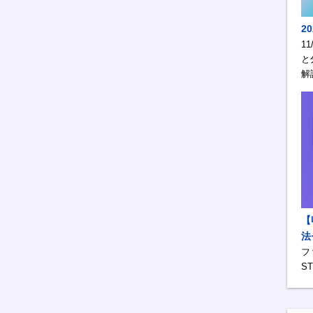
2
1
と
解
【
法
フ
S