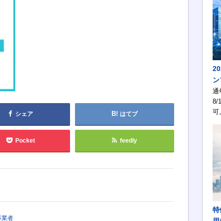
2
ン
通
8/
可
シェア
はてブ
Pocket
feedly
特
事業者
用