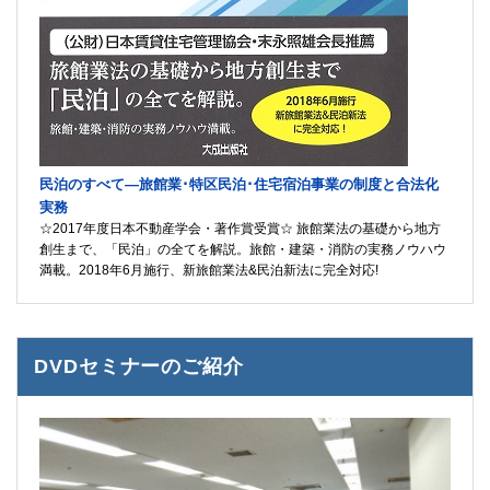
民泊のすべて―旅館業･特区民泊･住宅宿泊事業の制度と合法化
実務
☆2017年度日本不動産学会・著作賞受賞☆ 旅館業法の基礎から地方
創生まで、「民泊」の全てを解説。旅館・建築・消防の実務ノウハウ
満載。2018年6月施行、新旅館業法&民泊新法に完全対応!
DVDセミナーのご紹介