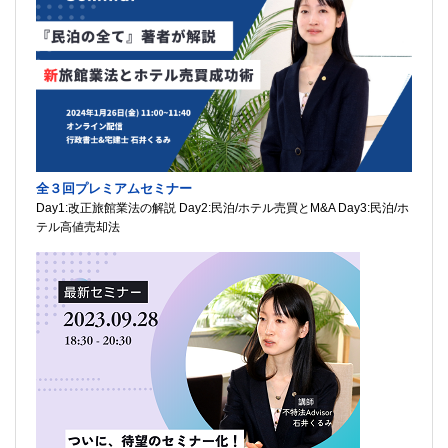
全３回プレミアムセミナー
Day1:改正旅館業法の解説 Day2:民泊/ホテル売買とM&A Day3:民泊/ホ
テル高値売却法