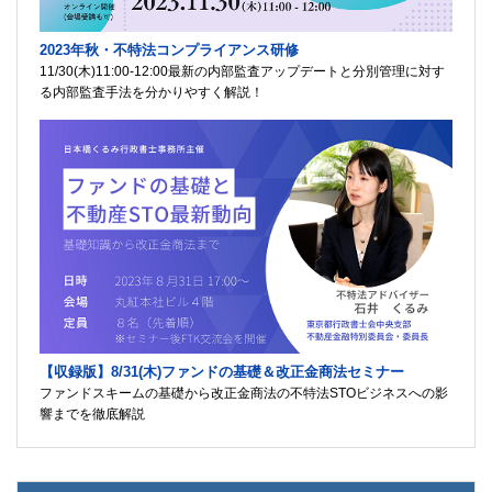
2023年秋・不特法コンプライアンス研修
11/30(木)11:00-12:00最新の内部監査アップデートと分別管理に対す
る内部監査手法を分かりやすく解説！
【収録版】8/31(木)ファンドの基礎＆改正金商法セミナー
ファンドスキームの基礎から改正金商法の不特法STOビジネスへの影
響までを徹底解説