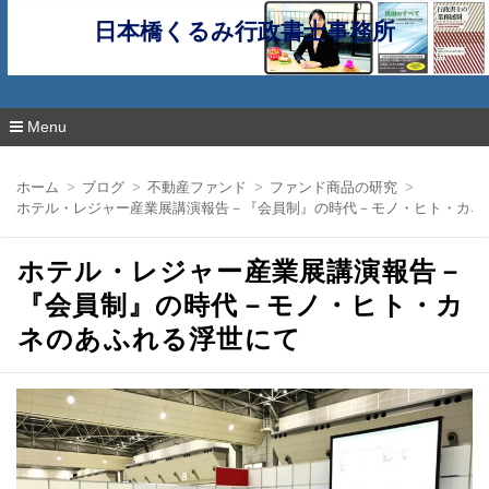
日本橋くるみ行政書士事務所
Menu
コ
ン
ホーム
ブログ
不動産ファンド
ファンド商品の研究
テ
ホテル・レジャー産業展講演報告－『会員制』の時代－モノ・ヒト・カネ
ン
ツ
へ
ホテル・レジャー産業展講演報告－
移
動
『会員制』の時代－モノ・ヒト・カ
ネのあふれる浮世にて