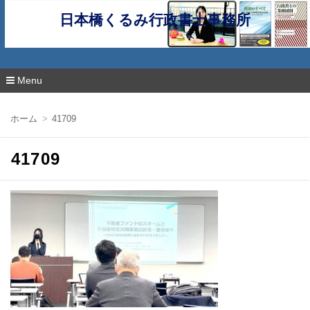
日本橋くるみ行政書士事務所
Menu
コ
ン
ホーム
41709
テ
ン
ツ
41709
へ
移
動