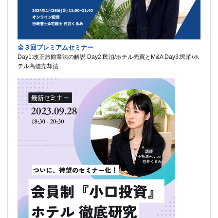
全３回プレミアムセミナー
Day1:改正旅館業法の解説 Day2:民泊/ホテル売買とM&A Day3:民泊/ホ
テル高値売却法