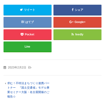
ツイート
シェア
はてブ
Google+
Pocket
feedly
Line
2023年2月2日
求む！不特法まちづくり連携パー
トナー 『国土交通省』モデル事
業セミナー大阪・名古屋開催のご
報告☆