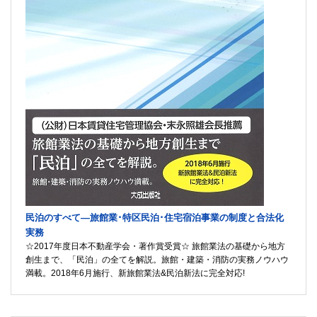
民泊のすべて―旅館業･特区民泊･住宅宿泊事業の制度と合法化
実務
☆2017年度日本不動産学会・著作賞受賞☆ 旅館業法の基礎から地方
創生まで、「民泊」の全てを解説。旅館・建築・消防の実務ノウハウ
満載。2018年6月施行、新旅館業法&民泊新法に完全対応!