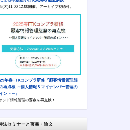
/28(火)11:00-12:00開催。アーカイブ視聴可。
025年春FTKコンプラ研修『顧客情報管理態
の再点検 ～個人情報＆マイナンバー管理の
イント～』
ァンド情報管理の要点を再点検！
特法セミナーと著書・論文