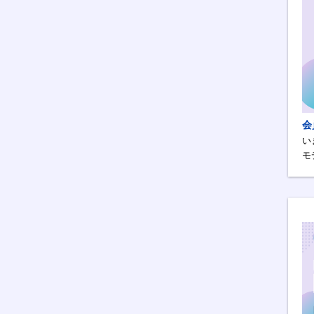
会
い
モ