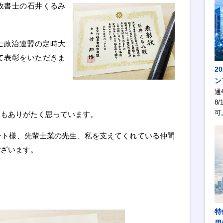
政書士の石井くるみ
士政治連盟の定時大
て表彰をいただきま
2
ン
通
8/
可
てもありがたく思っています。
ント様、先輩士業の先生、私を支えてくれている仲間
ございます。
特
用