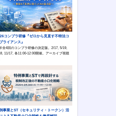
026コンプラ研修『ゼロから見直す不特法コ
プライアンス』
年全4回のコンプラ研修の決定版。2/17, 5/19,
18, 11/17, 各11:00-12:00開催。アーカイブ視聴
。
例事業とST（セキュリティ・トークン）活
による不動産小口化戦略を徹底解説