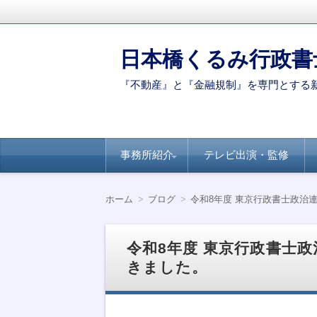
日本橋くるみ行政書
『不動産』と『金融規制』を専門とする
コ
事務所紹介
テレビ出演・監修
ン
テ
ン
代表ご挨拶
著書・論文
新聞・専門誌への
【連載】全国賃貸
【連載】日経ヴェ
【連載】全国賃貸
ツ
掲載
住宅新聞－自治体
リタス『達人が伝
住宅新聞ー賃貸経
ホーム
ブログ
令和8年度 東京行政書士政治
へ
別のポイント
授』シリーズ
営に役立つ民泊知
移
識
動
令和8年度 東京行政書士
きました。