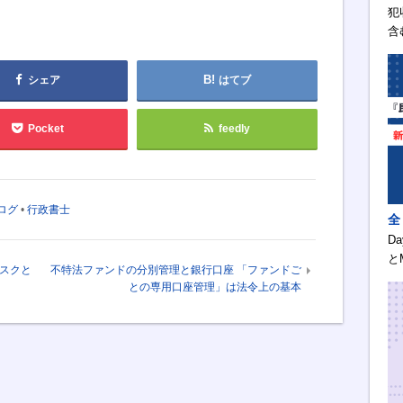
犯
含
シェア
はてブ
Pocket
feedly
ログ
•
行政書士
全
D
と
スクと
不特法ファンドの分別管理と銀行口座 「ファンドご
との専用口座管理」は法令上の基本