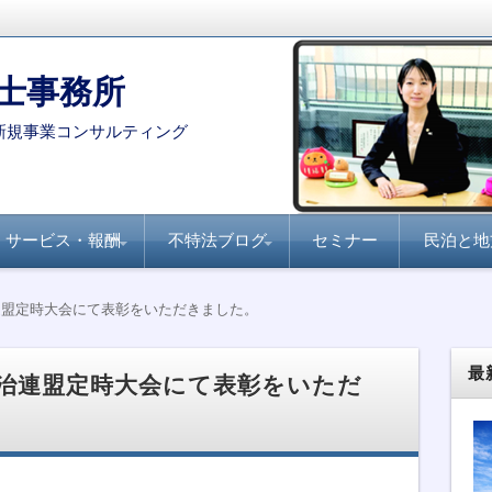
士事務所
新規事業コンサルティング
サービス・報酬
不特法ブログ
セミナー
民泊と地
コンサルタント・専門家を
月刊不動産フォーラム
全国賃貸住宅新聞『不
家主と地主『不動産小
不動産ファンド
ファンド組成実務
民泊・旅館業
不特法Q&A 許認可・
不特法Q&A 商品設
選定する際のポイント
21『不動産特定共同事
動産クラウドファンデ
口化商品の研究』
ライセンス
計・マーケティング
連盟定時大会にて表彰をいただきました。
業のすべて』
ィング事業化のポイン
ト』
最
政治連盟定時大会にて表彰をいただ