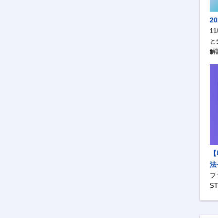
2
1
と
解
【
法
フ
S