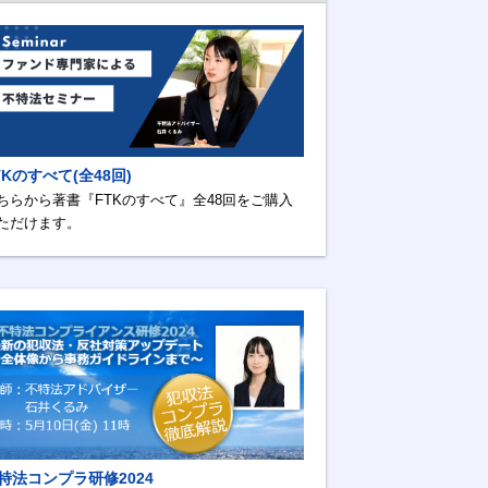
TKのすべて(全48回)
ちらから著書『FTKのすべて』全48回をご購入
ただけます。
特法コンプラ研修2024