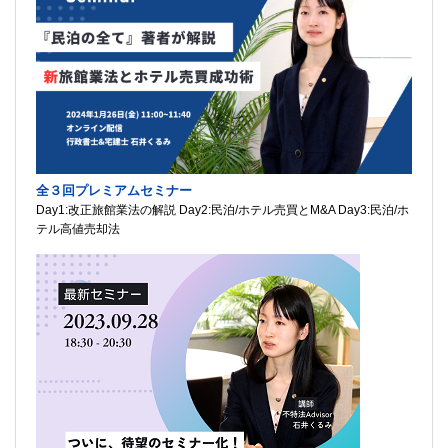
全３回プレミアムセミナー
Day1:改正旅館業法の解説 Day2:民泊/ホテル売買とM&A Day3:民泊/ホ
テル高値売却法