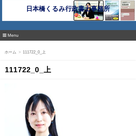
日本橋くるみ行政書士事務所
Menu
コ
ン
ホーム
111722_0_上
テ
ン
ツ
111722_0_上
へ
移
動