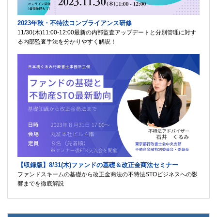
2023年秋・不特法コンプライアンス研修
11/30(木)11:00-12:00最新の内部監査アップデートと分別管理に対す
る内部監査手法を分かりやすく解説！
【収録版】8/31(木)ファンドの基礎＆改正金商法セミナー
ファンドスキームの基礎から改正金商法の不特法STOビジネスへの影
響までを徹底解説