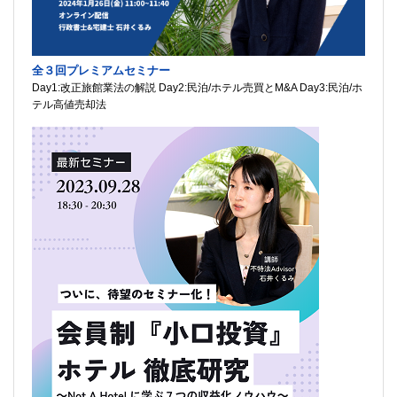
全３回プレミアムセミナー
Day1:改正旅館業法の解説 Day2:民泊/ホテル売買とM&A Day3:民泊/ホ
テル高値売却法