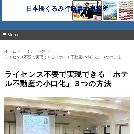
日本橋くるみ行政書士事務所
Menu
コ
ン
ホーム
セミナー報告
テ
ライセンス不要で実現できる「ホテル不動産の小口化」３つの方法
ン
ツ
へ
ライセンス不要で実現できる「ホテ
移
動
ル不動産の小口化」３つの方法