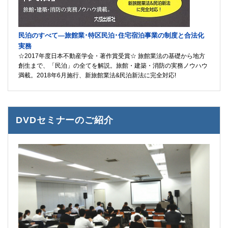
民泊のすべて―旅館業･特区民泊･住宅宿泊事業の制度と合法化
実務
☆2017年度日本不動産学会・著作賞受賞☆ 旅館業法の基礎から地方
創生まで、「民泊」の全てを解説。旅館・建築・消防の実務ノウハウ
満載。2018年6月施行、新旅館業法&民泊新法に完全対応!
DVDセミナーのご紹介