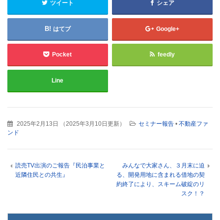
ツイート
シェア
はてブ
Google+
Pocket
feedly
Line
2025年2月13日
（
2025年3月10日更新
）
セミナー報告
•
不動産ファ
ンド
読売TV出演のご報告『民泊事業と
みんなで大家さん、３月末に迫
近隣住民との共生』
る、開発用地に含まれる借地の契
約終了により、スキーム破綻のリ
スク！？