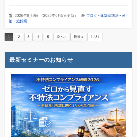
2026年6月9日
（
2026年6月5日更新
）
ブログ
•
建築基準法
•
民
泊・旅館業
1
2
3
4
5
次へ ›
最後 »
1 / 31
最新セミナーのお知らせ