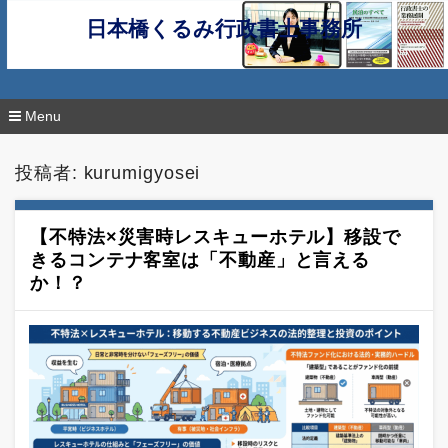
日本橋くるみ行政書士事務所
Menu
コ
ン
投稿者:
kurumigyosei
テ
ン
ツ
へ
【不特法×災害時レスキューホテル】移設で
移
きるコンテナ客室は「不動産」と言える
動
か！？