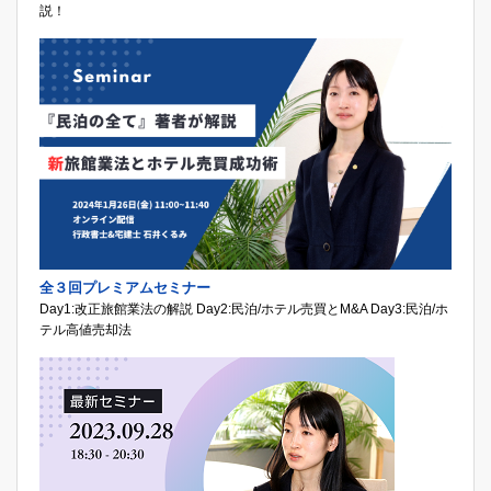
説！
全３回プレミアムセミナー
Day1:改正旅館業法の解説 Day2:民泊/ホテル売買とM&A Day3:民泊/ホ
テル高値売却法