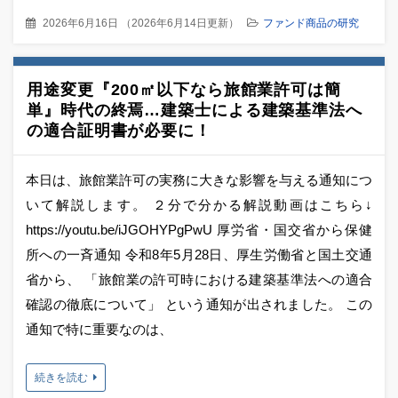
2026年6月16日
（
2026年6月14日更新
）
ファンド商品の研究
用途変更『200㎡以下なら旅館業許可は簡
単』時代の終焉…建築士による建築基準法へ
の適合証明書が必要に！
本日は、旅館業許可の実務に大きな影響を与える通知につ
いて解説します。 ２分で分かる解説動画はこちら↓
https://youtu.be/iJGOHYPgPwU 厚労省・国交省から保健
所への一斉通知 令和8年5月28日、厚生労働省と国土交通
省から、 「旅館業の許可時における建築基準法への適合
確認の徹底について」 という通知が出されました。 この
通知で特に重要なのは、
続きを読む