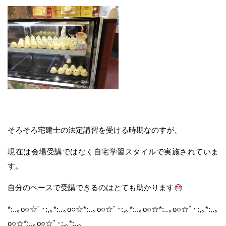
そろそろ宅建士の法定講習を受ける時期なのすが、
現在は会場受講ではなく自宅学習スタイルで実施されていま
す。
自分のペースで受講できるのはとても助かります
*:..｡o○☆ﾟ･:,｡*:..｡o○☆*:..｡o○☆ﾟ･:,｡*:..｡o○☆*:..｡o○☆ﾟ･:,｡*:..｡
o○☆*:..｡o○☆ﾟ･:,｡*:..｡