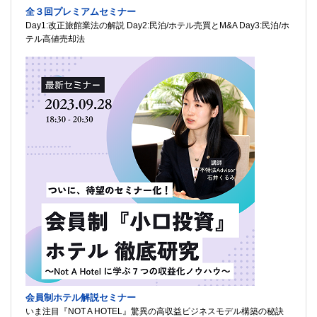
全３回プレミアムセミナー
Day1:改正旅館業法の解説 Day2:民泊/ホテル売買とM&A Day3:民泊/ホ
テル高値売却法
会員制ホテル解説セミナー
いま注目『NOT A HOTEL』驚異の高収益ビジネスモデル構築の秘訣