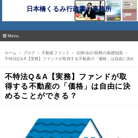
日本橋くるみ行政書士事務所
Menu
コ
ン
ホーム
ブログ
不動産ファンド
法律/会計/税務の基礎知識
テ
不特法Q＆A【実務】ファンドが取得する不動産の「価格」は自由に決め
ン
ツ
へ
不特法Q＆A【実務】ファンドが取
移
動
得する不動産の「価格」は自由に決
めることができる？