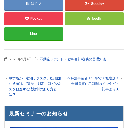
はてブ
Google+
Pocket
feedly
Line
2021年9月4日
不動産ファンド
•
法律/会計/税務の基礎知識
厚労省が「宿泊サブスク」(定額泊
不特法事業者１年半で50社増加！
り放題)を『違法』判定！新ビジネ
全国賃貸住宅新聞のインタビュ
スを促進する法規制のあり方と
ー記事より★
は？
最新セミナーのお知らせ