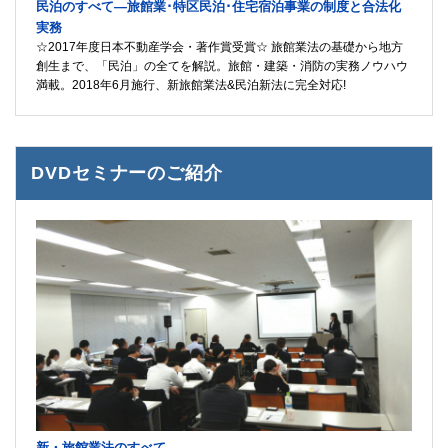
民泊のすべて―旅館業･特区民泊･住宅宿泊事業の制度と合法化
実務
☆2017年度日本不動産学会・著作賞受賞☆ 旅館業法の基礎から地方
創生まで、「民泊」の全てを解説。旅館・建築・消防の実務ノウハウ
満載。2018年6月施行、新旅館業法&民泊新法に完全対応!
DVDセミナーのご紹介
新・旅館業法のすべて