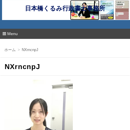
日本橋くるみ行政書士事務所
Menu
コ
ン
ホーム
NXrncnpJ
テ
ン
ツ
NXrncnpJ
へ
移
動