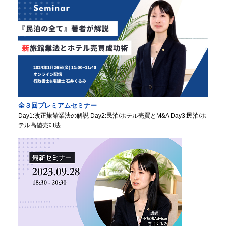
全３回プレミアムセミナー
Day1:改正旅館業法の解説 Day2:民泊/ホテル売買とM&A Day3:民泊/ホ
テル高値売却法