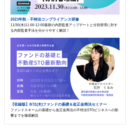
2023年秋・不特法コンプライアンス研修
11/30(木)11:00-12:00最新の内部監査アップデートと分別管理に対す
る内部監査手法を分かりやすく解説！
【収録版】8/31(木)ファンドの基礎＆改正金商法セミナー
ファンドスキームの基礎から改正金商法の不特法STOビジネスへの影
響までを徹底解説