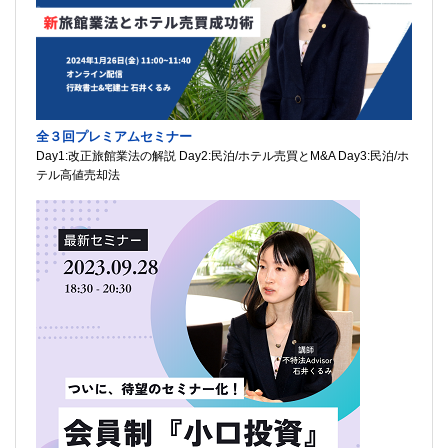
全３回プレミアムセミナー
Day1:改正旅館業法の解説 Day2:民泊/ホテル売買とM&A Day3:民泊/ホ
テル高値売却法