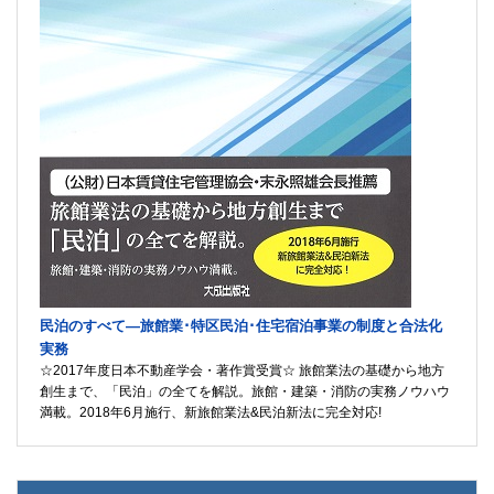
民泊のすべて―旅館業･特区民泊･住宅宿泊事業の制度と合法化
実務
☆2017年度日本不動産学会・著作賞受賞☆ 旅館業法の基礎から地方
創生まで、「民泊」の全てを解説。旅館・建築・消防の実務ノウハウ
満載。2018年6月施行、新旅館業法&民泊新法に完全対応!