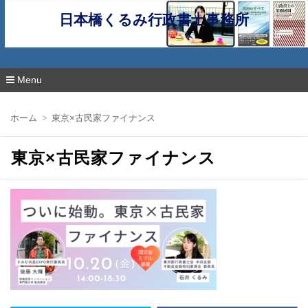
日本橋くるみ行政書士事務所
Menu
コ
ン
ホーム
東京×古民家ファイナンス
テ
ン
ツ
東京×古民家ファイナンス
へ
移
動