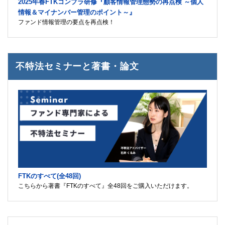
2025年春FTKコンプラ研修『顧客情報管理態勢の再点検 ～個人
情報＆マイナンバー管理のポイント～』
ファンド情報管理の要点を再点検！
不特法セミナーと著書・論文
FTKのすべて(全48回)
こちらから著書『FTKのすべて』全48回をご購入いただけます。