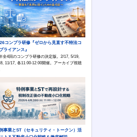
026コンプラ研修『ゼロから見直す不特法コ
プライアンス』
年全4回のコンプラ研修の決定版。2/17, 5/19,
18, 11/17, 各11:00-12:00開催。アーカイブ視聴
。
例事業とST（セキュリティ・トークン）活
による不動産小口化戦略を徹底解説