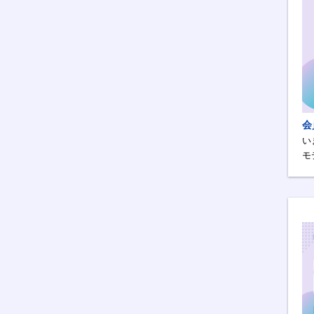
会
い
モ