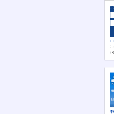
F
こ
い
不