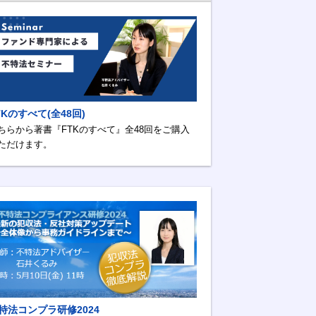
TKのすべて(全48回)
ちらから著書『FTKのすべて』全48回をご購入
ただけます。
特法コンプラ研修2024