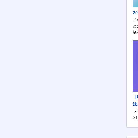
2
1
と
解
【
法
フ
S