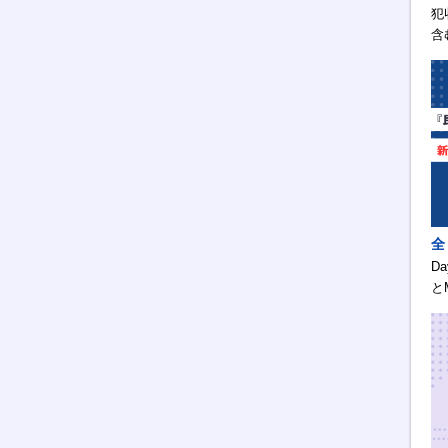
犯
含
全
D
と