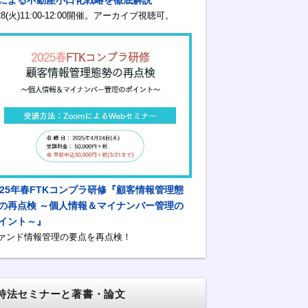
/28(火)11:00-12:00開催。アーカイブ視聴可。
025年春FTKコンプラ研修『顧客情報管理態
の再点検 ～個人情報＆マイナンバー管理の
イント～』
ァンド情報管理の要点を再点検！
特法セミナーと著書・論文