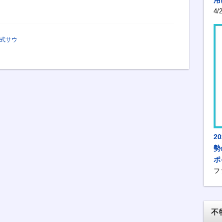
4
式サウ
2
勢
ポ
フ
不