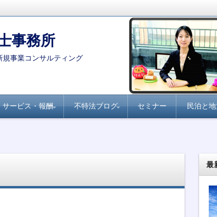
士事務所
新規事業コンサルティング
サービス・報酬
不特法ブログ
セミナー
民泊と地
コンサルタント・専門家を
月刊不動産フォーラム
全国賃貸住宅新聞『不
家主と地主『不動産小
不動産ファンド
ファンド組成実務
民泊・旅館業
不特法Q&A 許認可・
不特法Q&A 商品設
選定する際のポイント
21『不動産特定共同事
動産クラウドファンデ
口化商品の研究』
ライセンス
計・マーケティング
業のすべて』
ィング事業化のポイン
ト』
最