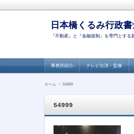
日本橋くるみ行政書
『不動産』と『金融規制』を専門とする
コ
事務所紹介
テレビ出演・監修
ン
テ
ン
代表ご挨拶
著書・論文
新聞・専門誌への
【連載】全国賃貸
【連載】日経ヴェ
【連載】全国賃貸
ツ
掲載
住宅新聞－自治体
リタス『達人が伝
住宅新聞ー賃貸経
ホーム
54999
へ
別のポイント
授』シリーズ
営に役立つ民泊知
移
識
動
54999