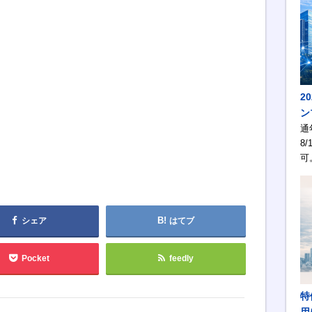
2
ン
通
8/
可
シェア
はてブ
Pocket
feedly
特
用