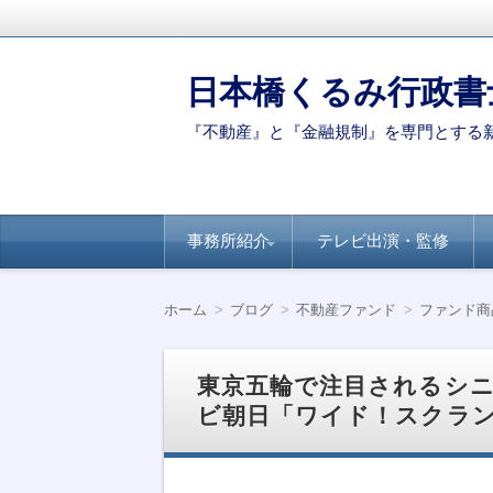
日本橋くるみ行政書
『不動産』と『金融規制』を専門とする
コ
事務所紹介
テレビ出演・監修
ン
テ
ン
代表ご挨拶
著書・論文
新聞・専門誌への
【連載】全国賃貸
【連載】日経ヴェ
【連載】全国賃貸
ツ
掲載
住宅新聞－自治体
リタス『達人が伝
住宅新聞ー賃貸経
ホーム
ブログ
不動産ファンド
ファンド商
へ
別のポイント
授』シリーズ
営に役立つ民泊知
移
識
動
東京五輪で注目されるシ
ビ朝日「ワイド！スクラ