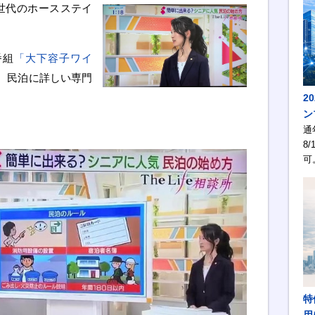
世代のホースステイ
番組
「大下容子ワイ
、民泊に詳しい専門
2
ン
通
8/
可
特
用