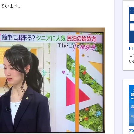
れています。
F
こ
い
不