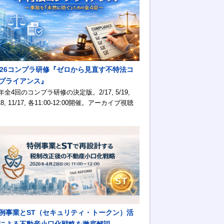
026コンプラ研修『ゼロから見直す不特法コ
プライアンス』
年全4回のコンプラ研修の決定版。2/17, 5/19,
18, 11/17, 各11:00-12:00開催。アーカイブ視聴
。
例事業とST（セキュリティ・トークン）活
による不動産小口化戦略を徹底解説