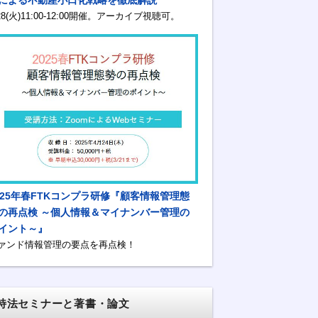
/28(火)11:00-12:00開催。アーカイブ視聴可。
025年春FTKコンプラ研修『顧客情報管理態
の再点検 ～個人情報＆マイナンバー管理の
イント～』
ァンド情報管理の要点を再点検！
特法セミナーと著書・論文