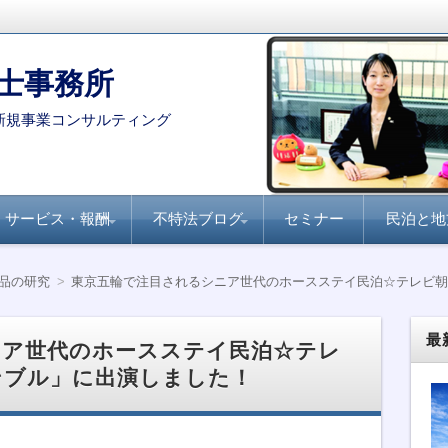
士事務所
新規事業コンサルティング
サービス・報酬
不特法ブログ
セミナー
民泊と地
コンサルタント・専門家を
月刊不動産フォーラム
全国賃貸住宅新聞『不
家主と地主『不動産小
不動産ファンド
ファンド組成実務
民泊・旅館業
不特法Q&A 許認可・
不特法Q&A 商品設
選定する際のポイント
21『不動産特定共同事
動産クラウドファンデ
口化商品の研究』
ライセンス
計・マーケティング
品の研究
東京五輪で注目されるシニア世代のホースステイ民泊☆テレビ
業のすべて』
ィング事業化のポイン
ト』
最
ニア世代のホースステイ民泊☆テレ
ンブル」に出演しました！