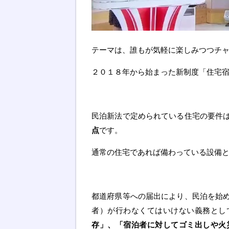
テーマは、誰もが気軽に楽しみつつチ
２０１８年から始まった新制度「住宅
民泊新法で定められている住宅の要件
点
です。
通常の住宅であれば備わっている設備
都道府県等への届出により、民泊を始
者）が行わなくてはいけない義務とし
存」、「宿泊者に対してゴミ出しや火