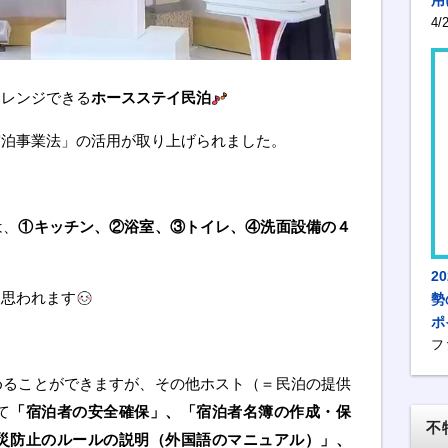
4
ャレンジできる
ホースステイ民泊
宿泊事業法」の活用が取り上げられました。
は、
①キッチン、②浴室、③トイレ、④洗面設備の４
2
と思われます
勢
ポ
フ
めることができますが、その他ホスト（＝民泊の提供
て
「宿泊者の安全確保」、「宿泊者名簿の作成・保
不
災防止のルールの説明（外国語のマニュアル）」、