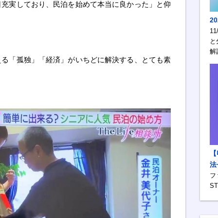
日充実しており、民泊を始めて本当に良かった」と仰
2
1
と
解
える「孤独」「経済」がいちどに解決する、とても素
【
法
フ
S