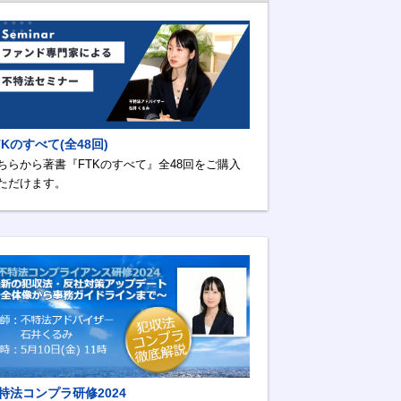
TKのすべて(全48回)
ちらから著書『FTKのすべて』全48回をご購入
ただけます。
特法コンプラ研修2024