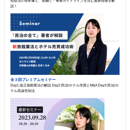
犯収法の全体像と、金融庁・事務ガイドラインを含む最新情報を解
説！
全３回プレミアムセミナー
Day1:改正旅館業法の解説 Day2:民泊/ホテル売買とM&A Day3:民泊/ホ
テル高値売却法