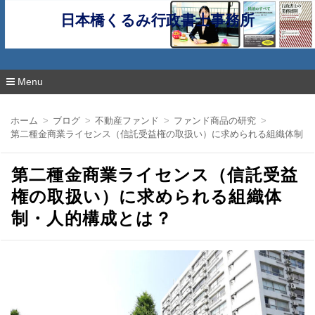
日本橋くるみ行政書士事務所
Menu
コ
ン
ホーム
ブログ
不動産ファンド
ファンド商品の研究
テ
第二種金商業ライセンス（信託受益権の取扱い）に求められる組織体制・
ン
ツ
へ
第二種金商業ライセンス（信託受益
移
動
権の取扱い）に求められる組織体
制・人的構成とは？