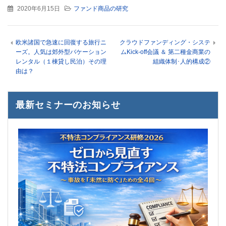
2020年6月15日
ファンド商品の研究
欧米諸国で急速に回復する旅行ニ
クラウドファンディング・システ
ーズ。人気は郊外型バケーション
ムKick-off会議 ＆ 第二種金商業の
レンタル（１棟貸し民泊）その理
組織体制･人的構成②
由は？
最新セミナーのお知らせ