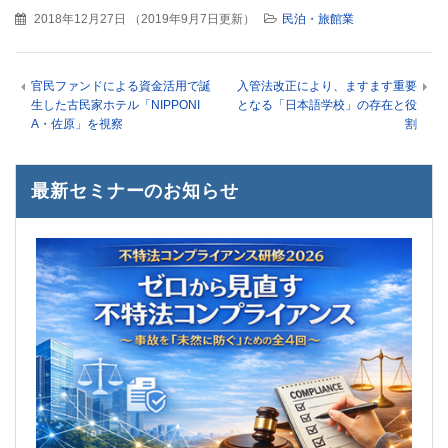
2018年12月27日
（
2019年9月7日更新
）
民泊・旅館業
官民ファンドによる資金活用で誕
入管法改正により、ますます重要
生した古民家ホテル「NIPPONI
となる「日本語学校」の存在と役
A・佐原」を視察
割
最新セミナーのお知らせ