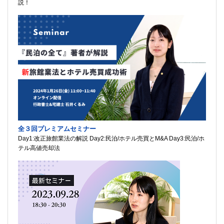
説！
全３回プレミアムセミナー
Day1:改正旅館業法の解説 Day2:民泊/ホテル売買とM&A Day3:民泊/ホ
テル高値売却法