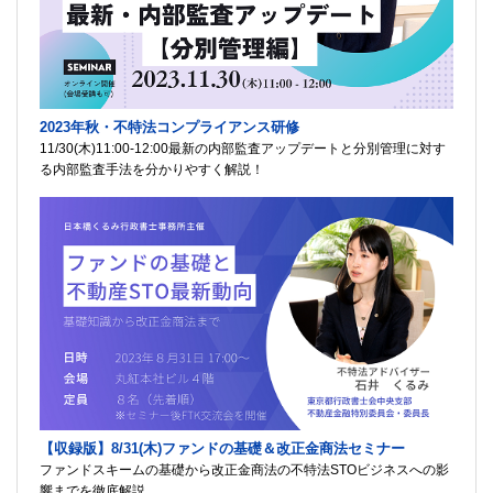
2023年秋・不特法コンプライアンス研修
11/30(木)11:00-12:00最新の内部監査アップデートと分別管理に対す
る内部監査手法を分かりやすく解説！
【収録版】8/31(木)ファンドの基礎＆改正金商法セミナー
ファンドスキームの基礎から改正金商法の不特法STOビジネスへの影
響までを徹底解説