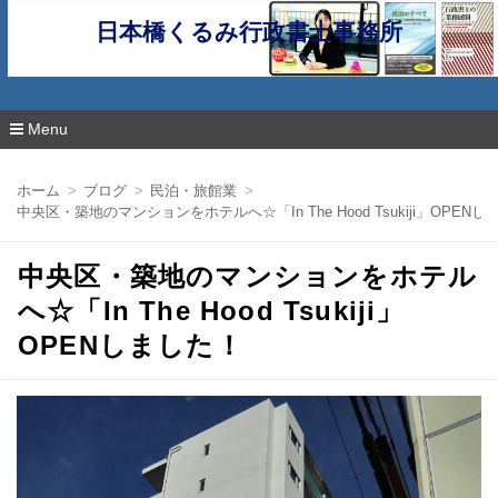
日本橋くるみ行政書士事務所
Menu
コ
ン
ホーム
ブログ
民泊・旅館業
テ
中央区・築地のマンションをホテルへ☆「In The Hood Tsukiji」OPEN
ン
ツ
へ
中央区・築地のマンションをホテル
移
動
へ☆「In The Hood Tsukiji」
OPENしました！