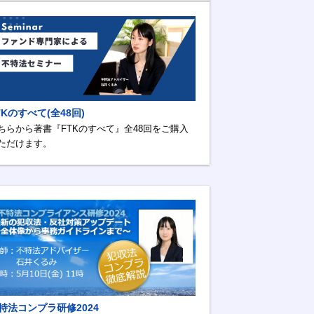
TKのすべて(全48回)
ちらから著書『FTKのすべて』全48回をご購入
ただけます。
特法コンプラ研修2024