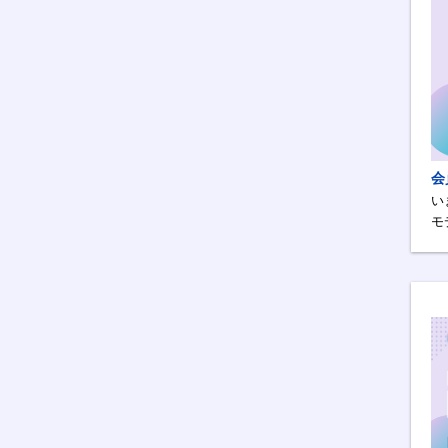
会
い
モ