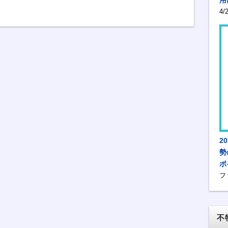
4
2
勢
ポ
フ
不