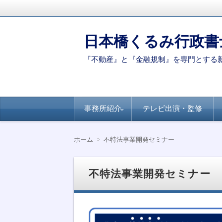
日本橋くるみ行政書
『不動産』と『金融規制』を専門とする
コ
事務所紹介
テレビ出演・監修
ン
テ
ン
代表ご挨拶
著書・論文
新聞・専門誌への
【連載】全国賃貸
【連載】日経ヴェ
【連載】全国賃貸
ツ
掲載
住宅新聞－自治体
リタス『達人が伝
住宅新聞ー賃貸経
ホーム
不特法事業開発セミナー
へ
別のポイント
授』シリーズ
営に役立つ民泊知
移
識
動
不特法事業開発セミナー