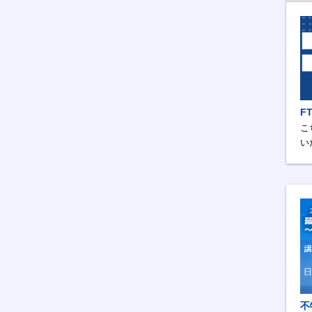
F
こ
い
不