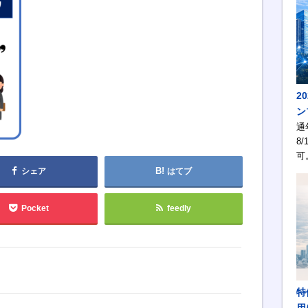
2
ン
通
8/
可
シェア
はてブ
Pocket
feedly
特
用