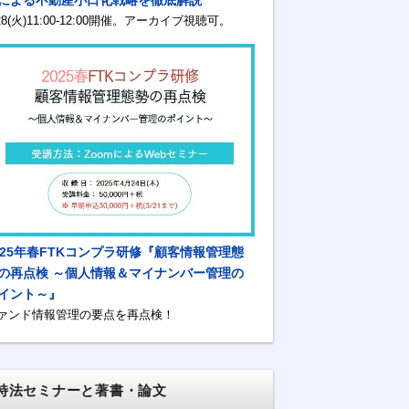
/28(火)11:00-12:00開催。アーカイブ視聴可。
025年春FTKコンプラ研修『顧客情報管理態
の再点検 ～個人情報＆マイナンバー管理の
イント～』
ァンド情報管理の要点を再点検！
特法セミナーと著書・論文