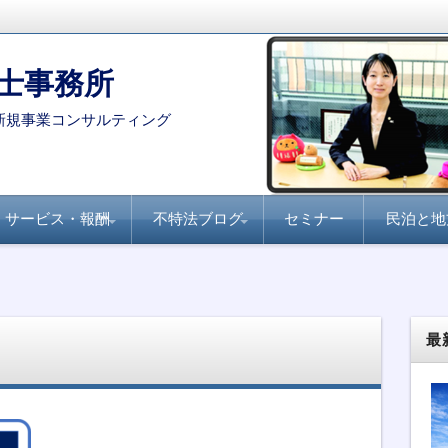
士事務所
新規事業コンサルティング
サービス・報酬
不特法ブログ
セミナー
民泊と地
コンサルタント・専門家を
月刊不動産フォーラム
全国賃貸住宅新聞『不
家主と地主『不動産小
不動産ファンド
ファンド組成実務
民泊・旅館業
不特法Q&A 許認可・
不特法Q&A 商品設
選定する際のポイント
21『不動産特定共同事
動産クラウドファンデ
口化商品の研究』
ライセンス
計・マーケティング
業のすべて』
ィング事業化のポイン
ト』
最