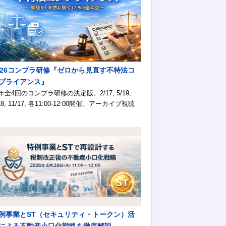
026コンプラ研修『ゼロから見直す不特法コ
プライアンス』
年全4回のコンプラ研修の決定版。2/17, 5/19,
18, 11/17, 各11:00-12:00開催。アーカイブ視聴
。
例事業とST（セキュリティ・トークン）活
による不動産小口化戦略を徹底解説