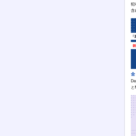
犯
含
全
D
と