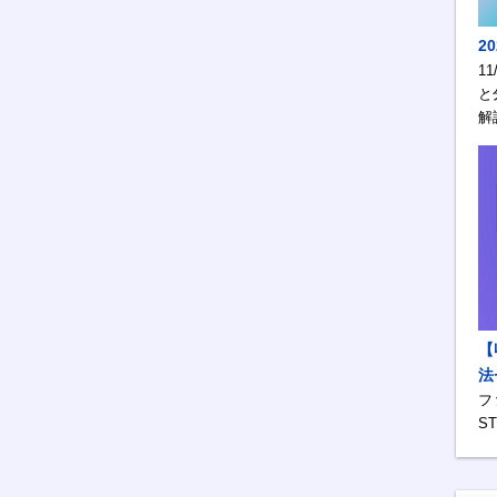
2
1
と
解
【
法
フ
S