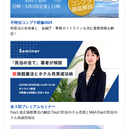
不特法コンプラ研修2024
犯収法の全体像と、金融庁・事務ガイドラインを含む最新情報を解
説！
全３回プレミアムセミナー
Day1:改正旅館業法の解説 Day2:民泊/ホテル売買とM&A Day3:民泊/ホ
テル高値売却法