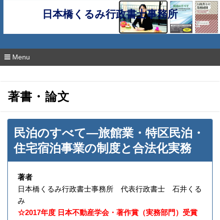
日本橋くるみ行政書士事務所
Menu
コ
ン
テ
著書・論文
ン
ツ
へ
移
民泊のすべて―旅館業・特区民泊・
動
住宅宿泊事業の制度と合法化実務
著者
日本橋くるみ行政書士事務所 代表行政書士 石井くる
み
☆2017年度 日本不動産学会・著作賞（実務部門）受賞