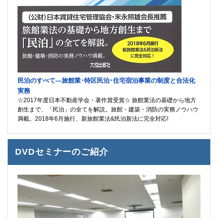
民泊のすべて―旅館業･特区民泊･住宅宿泊事業の制度と合法化
実務
☆2017年度日本不動産学会・著作賞受賞☆ 旅館業法の基礎から地方
創生まで、「民泊」の全てを解説。旅館・建築・消防の実務ノウハウ
満載。2018年6月施行、新旅館業法&民泊新法に完全対応!
DVDセミナーのご紹介