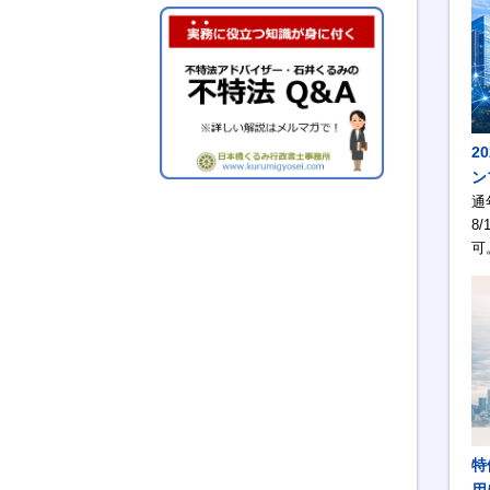
。
、
2
ン
通
8/
可
特
用