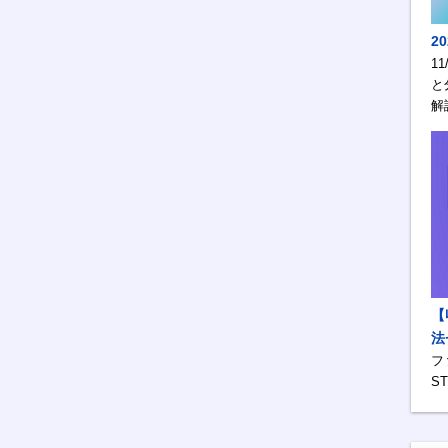
2
1
と
解
【
法
フ
S