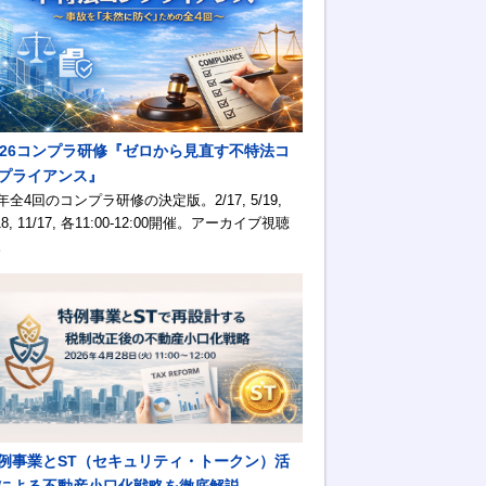
026コンプラ研修『ゼロから見直す不特法コ
プライアンス』
年全4回のコンプラ研修の決定版。2/17, 5/19,
18, 11/17, 各11:00-12:00開催。アーカイブ視聴
。
例事業とST（セキュリティ・トークン）活
による不動産小口化戦略を徹底解説