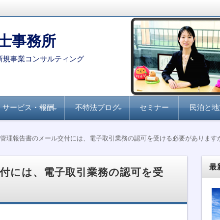
士事務所
新規事業コンサルティング
サービス・報酬
不特法ブログ
セミナー
民泊と地
コンサルタント・専門家を
月刊不動産フォーラム
全国賃貸住宅新聞『不
家主と地主『不動産小
不動産ファンド
ファンド組成実務
民泊・旅館業
不特法Q&A 許認可・
不特法Q&A 商品設
選定する際のポイント
21『不動産特定共同事
動産クラウドファンデ
口化商品の研究』
ライセンス
計・マーケティング
管理報告書のメール交付には、電子取引業務の認可を受ける必要があります
業のすべて』
ィング事業化のポイン
ト』
最
付には、電子取引業務の認可を受