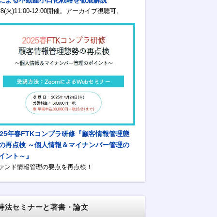
/28(火)11:00-12:00開催。アーカイブ視聴可。
025年春FTKコンプラ研修『顧客情報管理態
の再点検 ～個人情報＆マイナンバー管理の
イント～』
ァンド情報管理の要点を再点検！
特法セミナーと著書・論文