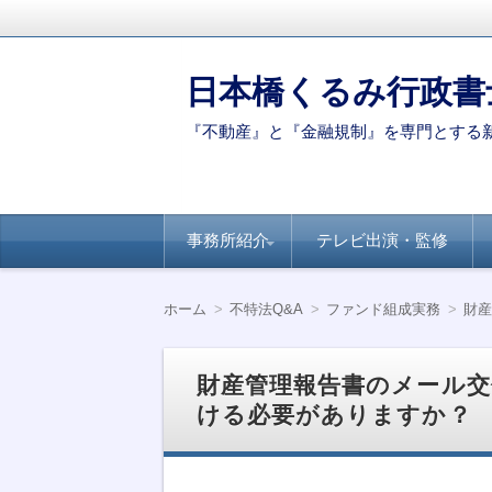
日本橋くるみ行政書
『不動産』と『金融規制』を専門とする
コ
事務所紹介
テレビ出演・監修
ン
テ
ン
代表ご挨拶
著書・論文
新聞・専門誌への
【連載】全国賃貸
【連載】日経ヴェ
【連載】全国賃貸
ツ
掲載
住宅新聞－自治体
リタス『達人が伝
住宅新聞ー賃貸経
ホーム
不特法Q&A
ファンド組成実務
財産
へ
別のポイント
授』シリーズ
営に役立つ民泊知
移
識
動
財産管理報告書のメール交
ける必要がありますか？