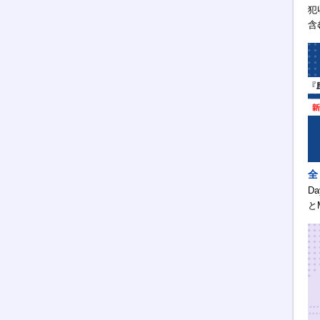
犯
含
全
D
と