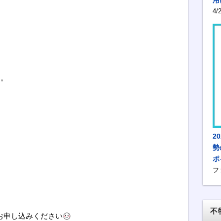
4
す。
2
勢
ポ
フ
不
お申し込みください