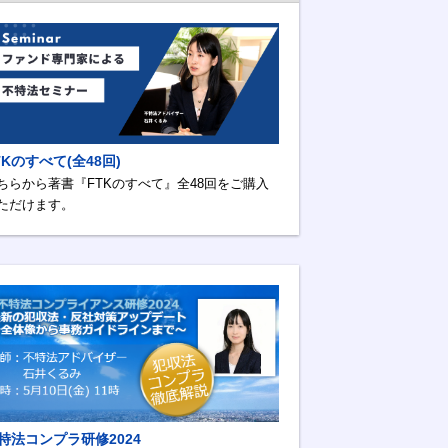
TKのすべて(全48回)
ちらから著書『FTKのすべて』全48回をご購入
ただけます。
特法コンプラ研修2024