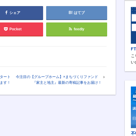
シェア
はてブ
Pocket
feedly
F
こ
い
タート
今注目の【グループホーム】×まちづくりファンド
ます！
『家主と地主』最新の寄稿記事をお届け！
不