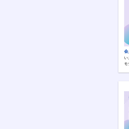
会
い
モ