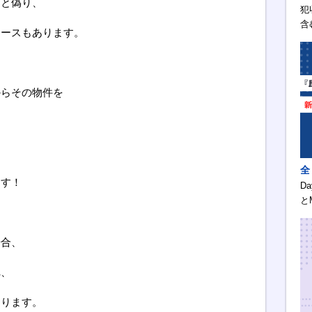
」と偽り、
犯
含
ケースもあります。
からその物件を
全
ます！
D
と
場合、
れ、
あります。