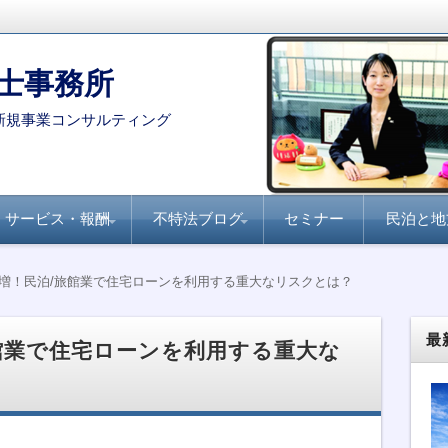
士事務所
新規事業コンサルティング
サービス・報酬
不特法ブログ
セミナー
民泊と地
コンサルタント・専門家を
月刊不動産フォーラム
全国賃貸住宅新聞『不
家主と地主『不動産小
不動産ファンド
ファンド組成実務
民泊・旅館業
不特法Q&A 許認可・
不特法Q&A 商品設
選定する際のポイント
21『不動産特定共同事
動産クラウドファンデ
口化商品の研究』
ライセンス
計・マーケティング
増！民泊/旅館業で住宅ローンを利用する重大なリスクとは？
業のすべて』
ィング事業化のポイン
ト』
最
館業で住宅ローンを利用する重大な