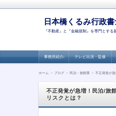
日本橋くるみ行政書
『不動産』と『金融規制』を専門とする
コ
事務所紹介
テレビ出演・監修
ン
テ
ン
代表ご挨拶
著書・論文
新聞・専門誌への
【連載】全国賃貸
【連載】日経ヴェ
【連載】全国賃貸
ツ
掲載
住宅新聞－自治体
リタス『達人が伝
住宅新聞ー賃貸経
ホーム
ブログ
民泊・旅館業
不正発覚が急
へ
別のポイント
授』シリーズ
営に役立つ民泊知
移
識
動
不正発覚が急増！民泊/旅
リスクとは？