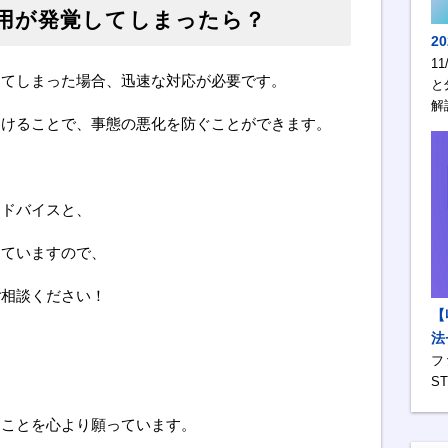
用が発覚してしまったら？
2
1
してしまった場合、迅速な対応が必要です。
と
解
受けることで、事態の悪化を防ぐことができます。
アドバイスと、
していますので、
ご相談ください！
【
法
フ
S
ることを心より願っています。