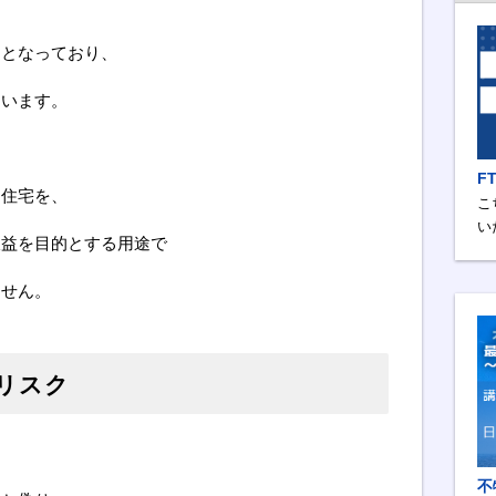
提となっており、
ています。
F
た住宅を、
こ
い
収益を目的とする用途で
ません。
リスク
不