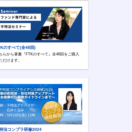
TKのすべて(全48回)
ちらから著書『FTKのすべて』全48回をご購入
ただけます。
特法コンプラ研修2024