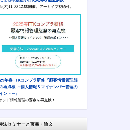
/28(火)11:00-12:00開催。アーカイブ視聴可。
025年春FTKコンプラ研修『顧客情報管理態
の再点検 ～個人情報＆マイナンバー管理の
イント～』
ァンド情報管理の要点を再点検！
特法セミナーと著書・論文