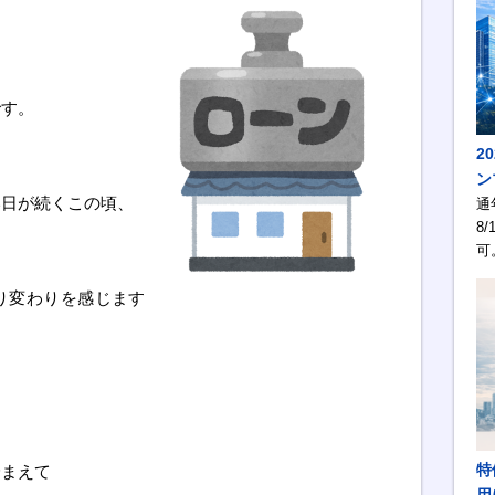
です。
2
ン
い日が続くこの頃、
通
8/
可
り変わりを感じます
特
踏まえて
用