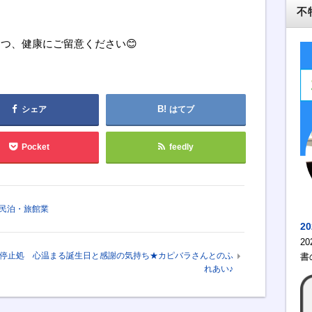
不
つ、健康にご留意ください😊
シェア
はてブ
Pocket
feedly
民泊・旅館業
2
2
停止処
心温まる誕生日と感謝の気持ち★カピバラさんとのふ
書
れあい♪