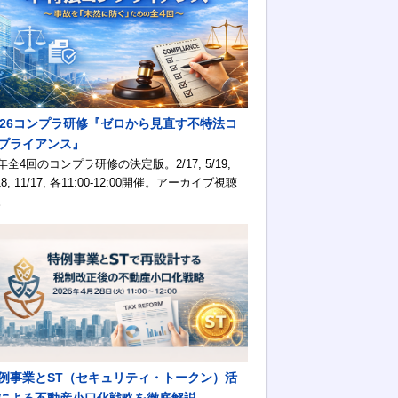
026コンプラ研修『ゼロから見直す不特法コ
プライアンス』
年全4回のコンプラ研修の決定版。2/17, 5/19,
18, 11/17, 各11:00-12:00開催。アーカイブ視聴
。
例事業とST（セキュリティ・トークン）活
による不動産小口化戦略を徹底解説