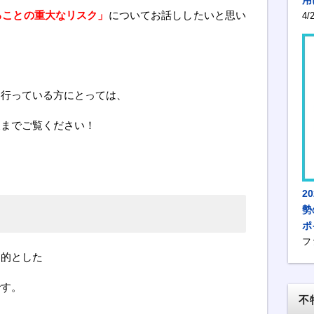
ることの重大なリスク」
についてお話ししたいと思い
4
を行っている方にとっては、
後までご覧ください！
2
勢
ポ
フ
目的とした
です。
不