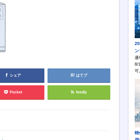
2
ン
通
8/
可
シェア
はてブ
Pocket
feedly
特
用