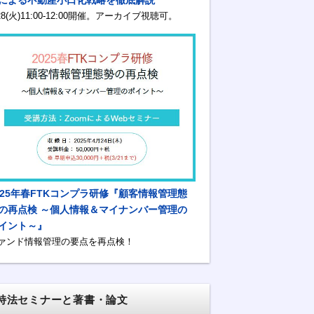
/28(火)11:00-12:00開催。アーカイブ視聴可。
025年春FTKコンプラ研修『顧客情報管理態
の再点検 ～個人情報＆マイナンバー管理の
イント～』
ァンド情報管理の要点を再点検！
特法セミナーと著書・論文