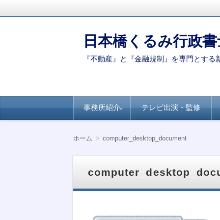
日本橋くるみ行政書
『不動産』と『金融規制』を専門とする
コ
事務所紹介
テレビ出演・監修
ン
テ
ン
代表ご挨拶
著書・論文
新聞・専門誌への
【連載】全国賃貸
【連載】日経ヴェ
【連載】全国賃貸
ツ
掲載
住宅新聞－自治体
リタス『達人が伝
住宅新聞ー賃貸経
ホーム
computer_desktop_document
へ
別のポイント
授』シリーズ
営に役立つ民泊知
移
識
動
computer_desktop_doc