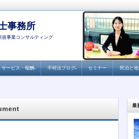
士事務所
新規事業コンサルティング
サービス・報酬
不特法ブログ
セミナー
民泊と地
コンサルタント・専門家を
月刊不動産フォーラム
全国賃貸住宅新聞『不
家主と地主『不動産小
不動産ファンド
ファンド組成実務
民泊・旅館業
不特法Q&A 許認可・
不特法Q&A 商品設
選定する際のポイント
21『不動産特定共同事
動産クラウドファンデ
口化商品の研究』
ライセンス
計・マーケティング
業のすべて』
ィング事業化のポイン
ト』
最
ument