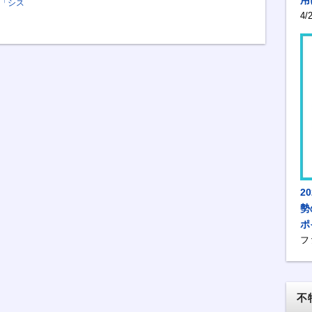
「シス
4
2
勢
ポ
フ
不