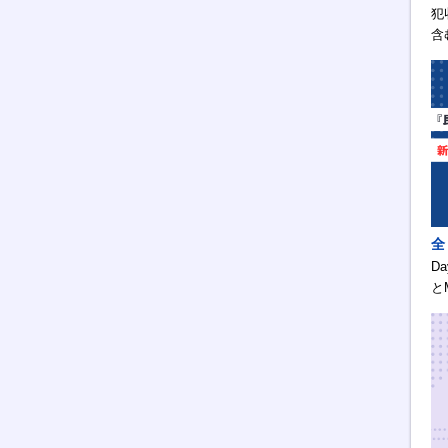
犯
含
全
D
と