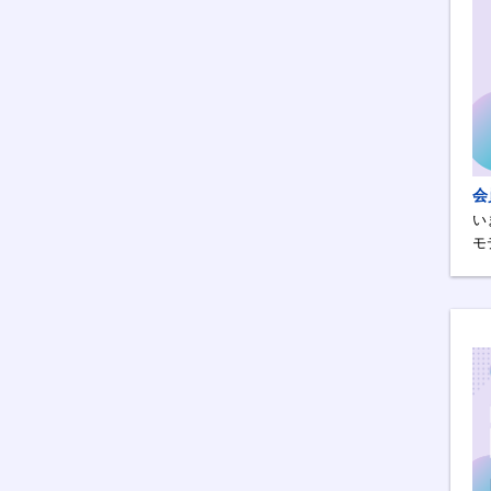
会
い
モ