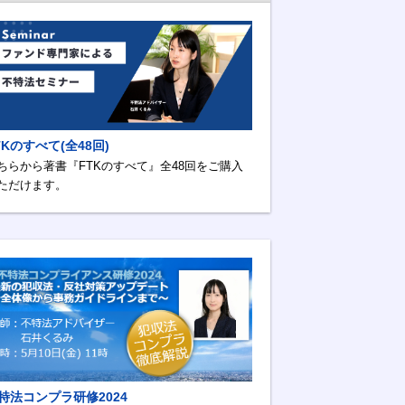
TKのすべて(全48回)
ちらから著書『FTKのすべて』全48回をご購入
ただけます。
特法コンプラ研修2024