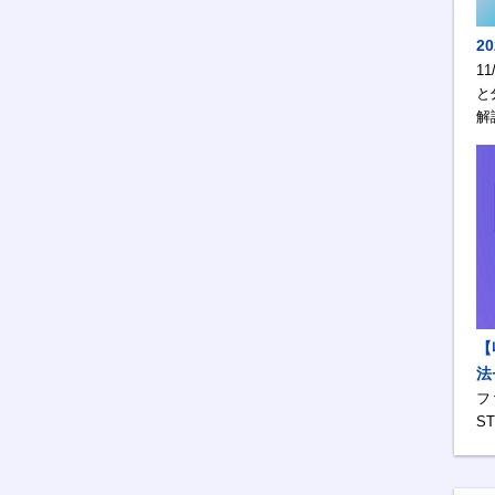
2
1
と
解
【
法
フ
S