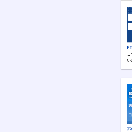
F
こ
い
不