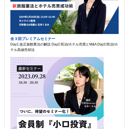
全３回プレミアムセミナー
Day1:改正旅館業法の解説 Day2:民泊/ホテル売買とM&A Day3:民泊/ホ
テル高値売却法