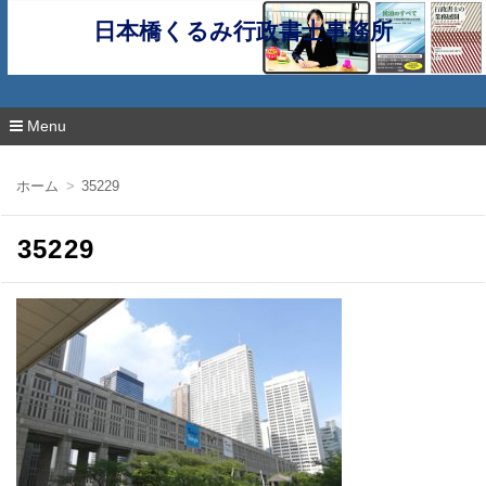
日本橋くるみ行政書士事務所
Menu
コ
ン
ホーム
35229
テ
ン
ツ
35229
へ
移
動