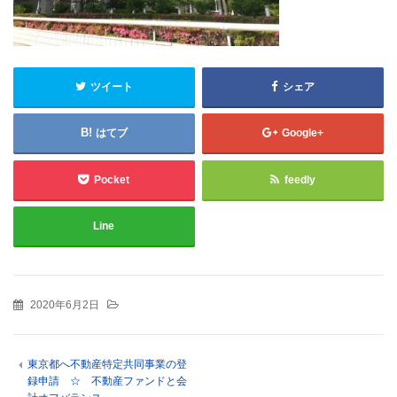
ツイート
シェア
はてブ
Google+
Pocket
feedly
Line
2020年6月2日
東京都へ不動産特定共同事業の登
録申請 ☆ 不動産ファンドと会