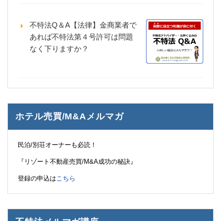
不特法Q＆A【法律】金商業者で
あれば不特法第４号許可は問題
なく下りますか？
ホテル売買/M&Aメルマガ
民泊/別荘オーナーも必読！
『リゾート不動産売買/M&A成功の秘訣』
登録の申込は
こちら