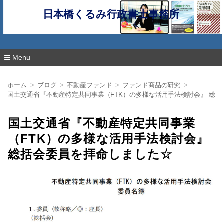
日本橋くるみ行政書士事務所
Menu
コ
ン
ホーム
ブログ
不動産ファンド
ファンド商品の研究
テ
国土交通省『不動産特定共同事業（FTK）の多様な活用手法検討会』 総
ン
ツ
へ
国土交通省『不動産特定共同事業
移
動
（FTK）の多様な活用手法検討会』
総括会委員を拝命しました☆