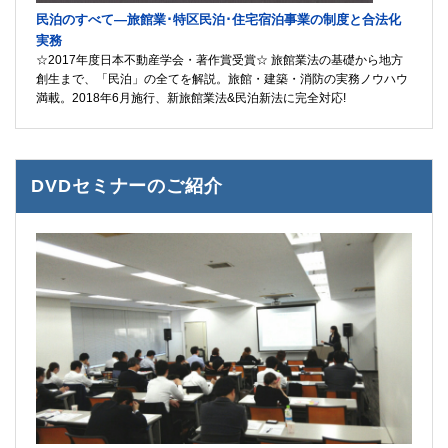
民泊のすべて―旅館業･特区民泊･住宅宿泊事業の制度と合法化
実務
☆2017年度日本不動産学会・著作賞受賞☆ 旅館業法の基礎から地方
創生まで、「民泊」の全てを解説。旅館・建築・消防の実務ノウハウ
満載。2018年6月施行、新旅館業法&民泊新法に完全対応!
DVDセミナーのご紹介