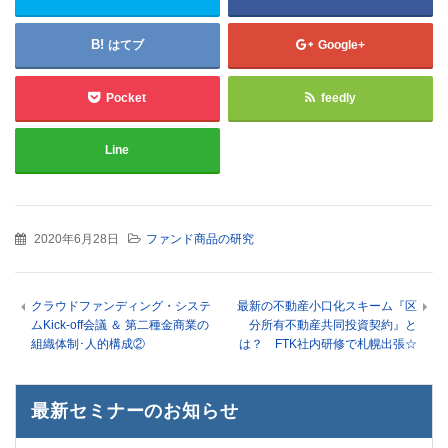
はてブ
Google+
Pocket
feedly
Line
2020年6月28日
ファンド商品の研究
クラウドファンディング・システ
最新の不動産小口化スキーム『区
ムKick-off会議 ＆ 第二種金商業の
分所有不動産共同投資契約』と
組織体制･人的構成②
は？ FTK社内研修で札幌出張☆
最新セミナーのお知らせ