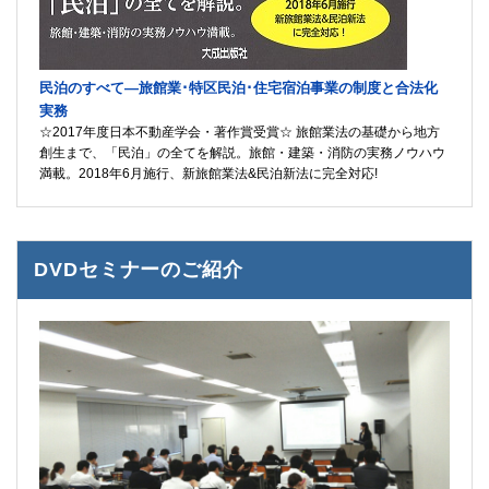
民泊のすべて―旅館業･特区民泊･住宅宿泊事業の制度と合法化
実務
☆2017年度日本不動産学会・著作賞受賞☆ 旅館業法の基礎から地方
創生まで、「民泊」の全てを解説。旅館・建築・消防の実務ノウハウ
満載。2018年6月施行、新旅館業法&民泊新法に完全対応!
DVDセミナーのご紹介