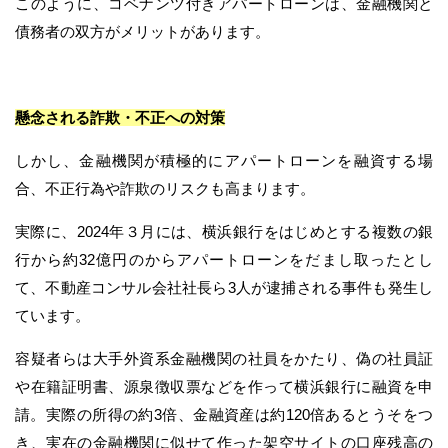
このように、コベナンツ付きアパートローンは、金融機関と
債務者の双方がメリットがあります。
懸念される詐欺・不正への対策
しかし、金融機関が積極的にアパートローンを融資する場
合、不正行為や詐欺のリスクも高まります。
実際に、2024年３月には、横浜銀行をはじめとする複数の銀
行から約32億円のからアパートローンをだまし取ったとし
て、不動産コンサル会社社長ら3人が逮捕される事件も発生し
ています。
容疑者らは大手外資系金融機関の社員をかたり、偽の社員証
や在籍証明書、源泉徴収票などを作って横浜銀行に融資を申
請。実際の所得の約3倍、金融資産は約120倍あるとうそをつ
き、実在の金融機関に似せて作った架空サイトの口座残高の