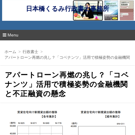
日本橋くるみ行政書士事務所
Menu
コ
ン
ホーム
行政書士
テ
アパートローン再燃の兆し？「コベナンツ」活用で積極姿勢の金融機関と
ン
ツ
へ
アパートローン再燃の兆し？「コベ
移
動
ナンツ」活用で積極姿勢の金融機関
と不正融資の懸念