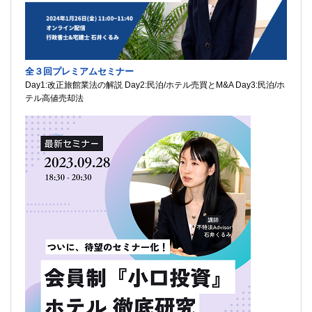
全３回プレミアムセミナー
Day1:改正旅館業法の解説 Day2:民泊/ホテル売買とM&A Day3:民泊/ホ
テル高値売却法