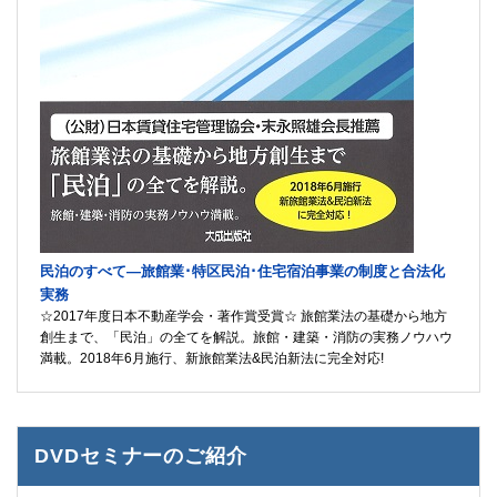
民泊のすべて―旅館業･特区民泊･住宅宿泊事業の制度と合法化
実務
☆2017年度日本不動産学会・著作賞受賞☆ 旅館業法の基礎から地方
創生まで、「民泊」の全てを解説。旅館・建築・消防の実務ノウハウ
満載。2018年6月施行、新旅館業法&民泊新法に完全対応!
DVDセミナーのご紹介