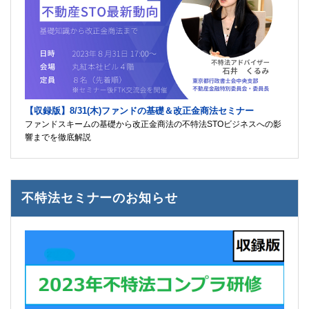
【収録版】8/31(木)ファンドの基礎＆改正金商法セミナー
ファンドスキームの基礎から改正金商法の不特法STOビジネスへの影
響までを徹底解説
不特法セミナーのお知らせ