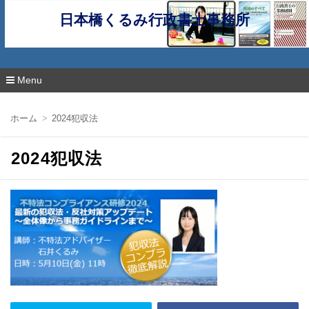
日本橋くるみ行政書士事務所
Menu
コ
ン
ホーム
2024犯収法
テ
ン
ツ
2024犯収法
へ
移
動