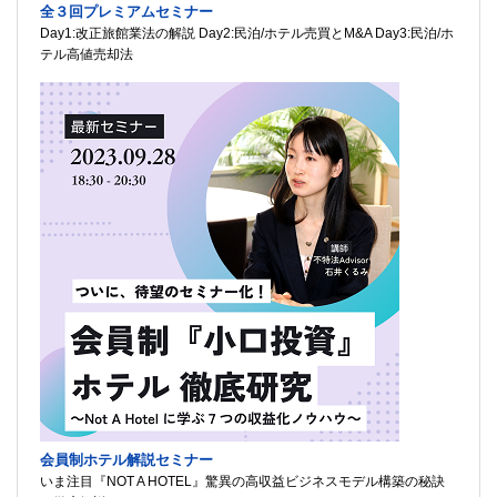
全３回プレミアムセミナー
Day1:改正旅館業法の解説 Day2:民泊/ホテル売買とM&A Day3:民泊/ホ
テル高値売却法
会員制ホテル解説セミナー
いま注目『NOT A HOTEL』驚異の高収益ビジネスモデル構築の秘訣