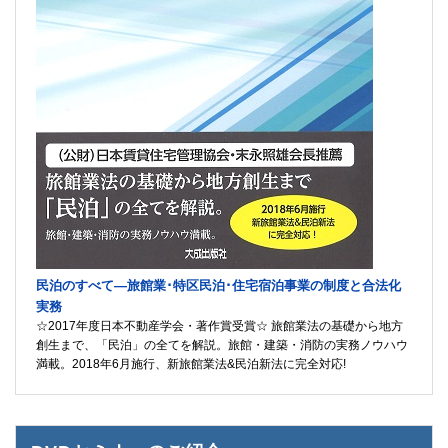
民泊のすべて―旅館業･特区民泊･住宅宿泊事業の制度と合法化
実務
☆2017年度日本不動産学会・著作賞受賞☆ 旅館業法の基礎から地方
創生まで、「民泊」の全てを解説。旅館・建築・消防の実務ノウハウ
満載。2018年6月施行、新旅館業法&民泊新法に完全対応!