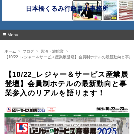
日本橋くるみ行政書士事務所
Menu
コ
ン
ホーム
ブログ
民泊・旅館業
テ
【10/22_レジャー＆サービス産業展登壇】会員制ホテルの最新動向と事
ン
ツ
へ
【10/22_レジャー＆サービス産業展
移
動
登壇】会員制ホテルの最新動向と事
業参入のリアルを語ります！