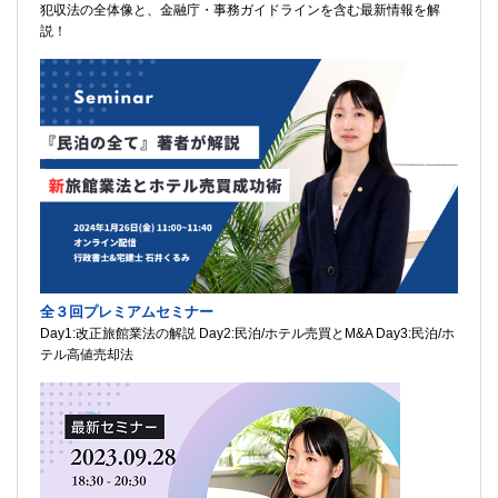
犯収法の全体像と、金融庁・事務ガイドラインを含む最新情報を解
説！
全３回プレミアムセミナー
Day1:改正旅館業法の解説 Day2:民泊/ホテル売買とM&A Day3:民泊/ホ
テル高値売却法