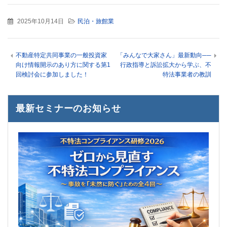
2025年10月14日
民泊・旅館業
不動産特定共同事業の一般投資家
「みんなで大家さん」最新動向──
向け情報開示のあり方に関する第1
行政指導と訴訟拡大から学ぶ、不
回検討会に参加しました！
特法事業者の教訓
最新セミナーのお知らせ