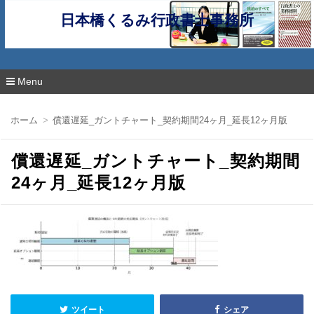
日本橋くるみ行政書士事務所
Menu
コ
ン
ホーム
償還遅延_ガントチャート_契約期間24ヶ月_延長12ヶ月版
テ
ン
ツ
償還遅延_ガントチャート_契約期間
へ
移
24ヶ月_延長12ヶ月版
動
ツイート
シェア