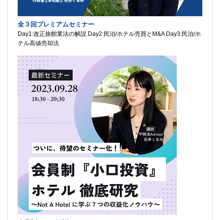
全３回プレミアムセミナー
Day1:改正旅館業法の解説 Day2:民泊/ホテル売買とM&A Day3:民泊/ホ
テル高値売却法