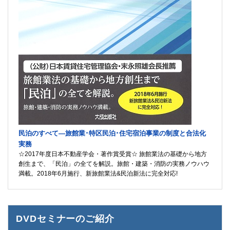
民泊のすべて―旅館業･特区民泊･住宅宿泊事業の制度と合法化
実務
☆2017年度日本不動産学会・著作賞受賞☆ 旅館業法の基礎から地方
創生まで、「民泊」の全てを解説。旅館・建築・消防の実務ノウハウ
満載。2018年6月施行、新旅館業法&民泊新法に完全対応!
DVDセミナーのご紹介