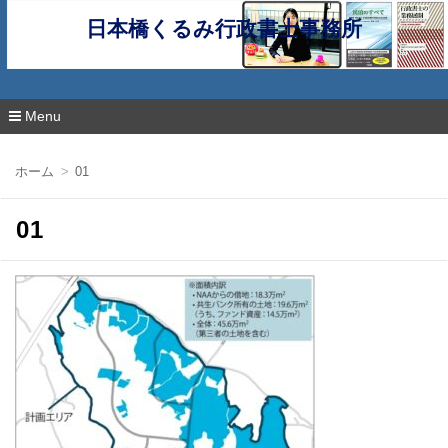
日本橋くるみ行政書士事務所
Menu
コ
ン
ホーム
01
テ
ン
ツ
01
へ
移
動