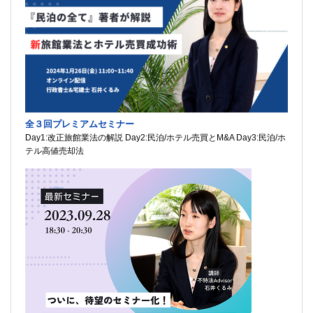
全３回プレミアムセミナー
Day1:改正旅館業法の解説 Day2:民泊/ホテル売買とM&A Day3:民泊/ホ
テル高値売却法