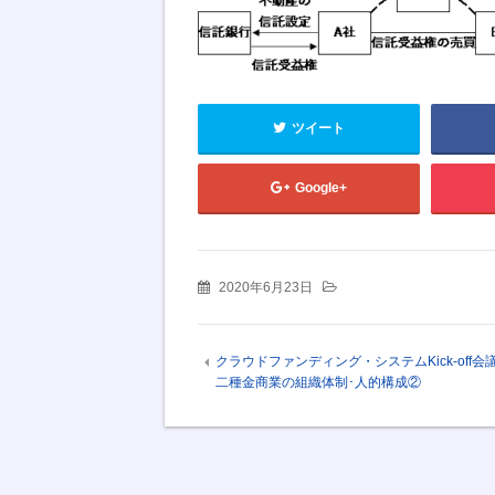
ツイート
Google+
2020年6月23日
クラウドファンディング・システムKick-off会議
二種金商業の組織体制･人的構成②