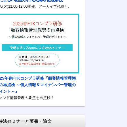
/28(火)11:00-12:00開催。アーカイブ視聴可。
025年春FTKコンプラ研修『顧客情報管理態
の再点検 ～個人情報＆マイナンバー管理の
イント～』
ァンド情報管理の要点を再点検！
特法セミナーと著書・論文