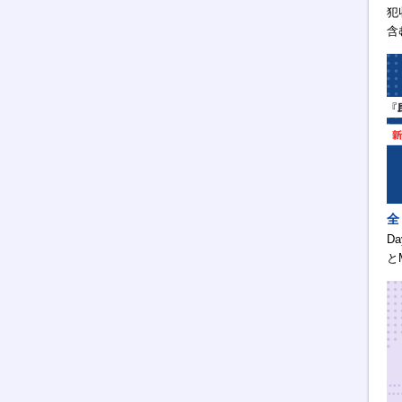
犯
含
全
D
と