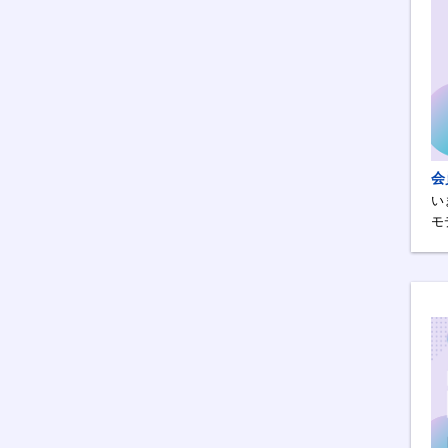
会
い
モ