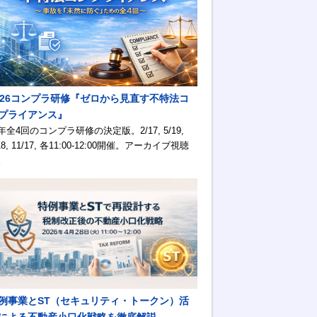
026コンプラ研修『ゼロから見直す不特法コ
プライアンス』
年全4回のコンプラ研修の決定版。2/17, 5/19,
18, 11/17, 各11:00-12:00開催。アーカイブ視聴
。
例事業とST（セキュリティ・トークン）活
による不動産小口化戦略を徹底解説