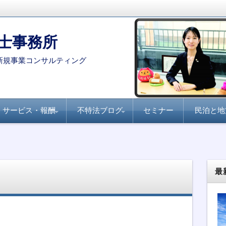
士事務所
新規事業コンサルティング
サービス・報酬
不特法ブログ
セミナー
民泊と地
コンサルタント・専門家を
月刊不動産フォーラム
全国賃貸住宅新聞『不
家主と地主『不動産小
不動産ファンド
ファンド組成実務
民泊・旅館業
不特法Q&A 許認可・
不特法Q&A 商品設
選定する際のポイント
21『不動産特定共同事
動産クラウドファンデ
口化商品の研究』
ライセンス
計・マーケティング
業のすべて』
ィング事業化のポイン
ト』
最