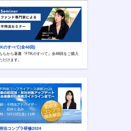
TKのすべて(全48回)
ちらから著書『FTKのすべて』全48回をご購入
ただけます。
特法コンプラ研修2024