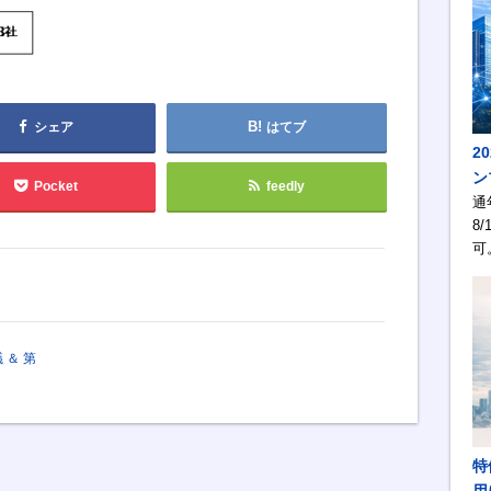
シェア
はてブ
2
ン
Pocket
feedly
通
8/
可
 ＆ 第
特
用