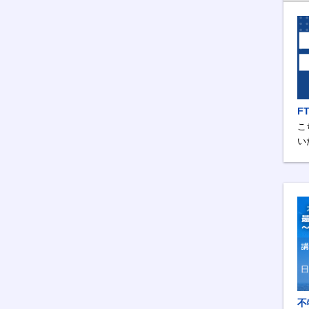
F
こ
い
不