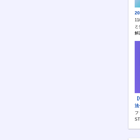
2
1
と
解
【
法
フ
S