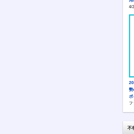
4
2
勢
ポ
フ
不