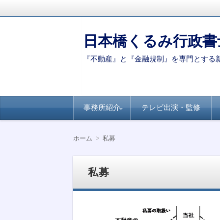
日本橋くるみ行政書
『不動産』と『金融規制』を専門とする
コ
事務所紹介
テレビ出演・監修
ン
テ
ン
代表ご挨拶
著書・論文
新聞・専門誌への
【連載】全国賃貸
【連載】日経ヴェ
【連載】全国賃貸
ツ
掲載
住宅新聞－自治体
リタス『達人が伝
住宅新聞ー賃貸経
ホーム
私募
へ
別のポイント
授』シリーズ
営に役立つ民泊知
移
識
動
私募