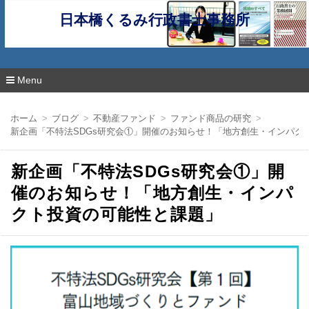
日本橋くるみ行政書士事務所
Menu
コ
ン
ホーム
ブログ
不動産ファンド
ファンド商品の研究
テ
新企画「不特法SDGs研究会①」開催のお知らせ！「地方創生・インパク
ン
ツ
へ
新企画「不特法SDGs研究会①」開
移
動
催のお知らせ！「地方創生・インパ
クト投資の可能性と課題」