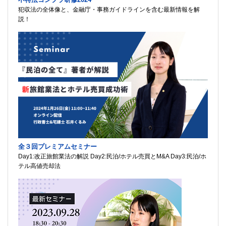
犯収法の全体像と、金融庁・事務ガイドラインを含む最新情報を解
説！
全３回プレミアムセミナー
Day1:改正旅館業法の解説 Day2:民泊/ホテル売買とM&A Day3:民泊/ホ
テル高値売却法