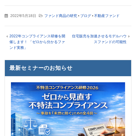
2022年5月18日
ファンド商品の研究
•
ブログ
•
不動産ファンド
2022年コンプライアンス研修を開
住宅販売を加速させるモデルハウ
催します！ 「ゼロから分かるファ
スファンドの可能性
ンド実務」
最新セミナーのお知らせ