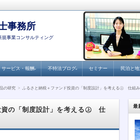
士事務所
新規事業コンサルティング
サービス・報酬
不特法ブログ
セミナー
民泊と地
コンサルタント・専門家を
月刊不動産フォーラム
全国賃貸住宅新聞『不
家主と地主『不動産小
不動産ファンド
ファンド組成実務
民泊・旅館業
不特法Q&A 許認可・
不特法Q&A 商品設
選定する際のポイント
21『不動産特定共同事
動産クラウドファンデ
口化商品の研究』
ライセンス
計・マーケティング
品の研究
ふるさと納税＋ファンド投資の「制度設計」を考える㊤ 仕組み
業のすべて』
ィング事業化のポイン
ト』
最
投資の「制度設計」を考える㊤ 仕