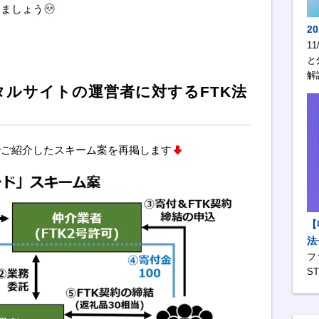
きましょう
2
1
と
解
タルサイトの運営者に対するFTK法
でご紹介したスキーム案を再掲します
【
法
フ
S