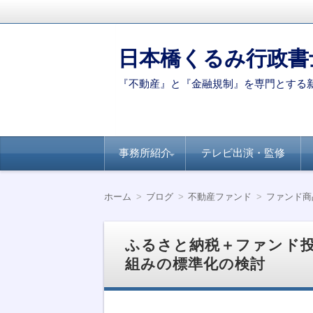
日本橋くるみ行政書
『不動産』と『金融規制』を専門とする
コ
事務所紹介
テレビ出演・監修
ン
テ
ン
代表ご挨拶
著書・論文
新聞・専門誌への
【連載】全国賃貸
【連載】日経ヴェ
【連載】全国賃貸
ツ
掲載
住宅新聞－自治体
リタス『達人が伝
住宅新聞ー賃貸経
ホーム
ブログ
不動産ファンド
ファンド商
へ
別のポイント
授』シリーズ
営に役立つ民泊知
移
識
動
ふるさと納税＋ファンド
組みの標準化の検討