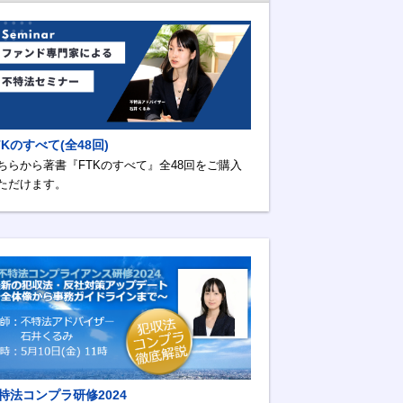
TKのすべて(全48回)
ちらから著書『FTKのすべて』全48回をご購入
ただけます。
特法コンプラ研修2024