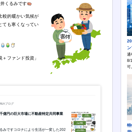
石井くるみです
比較的暖かい気候が
とても寒くなってい
2
う
ン
通
税＋ファンド投資」
8/
可
特
用