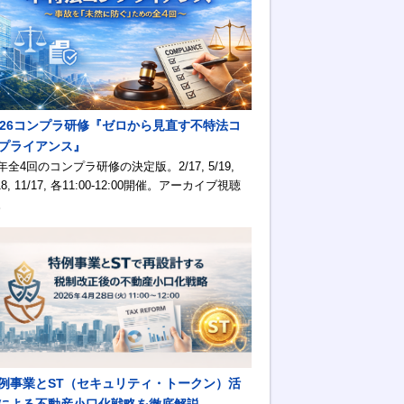
026コンプラ研修『ゼロから見直す不特法コ
プライアンス』
年全4回のコンプラ研修の決定版。2/17, 5/19,
18, 11/17, 各11:00-12:00開催。アーカイブ視聴
。
例事業とST（セキュリティ・トークン）活
による不動産小口化戦略を徹底解説