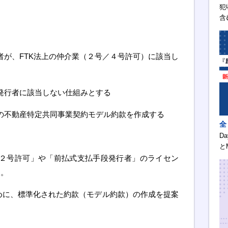
犯
含
営者が、FTK法上の仲介業（２号／４号許可）に該当し
段発行者に該当しない仕組みとする
用の不動産特定共同事業契約モデル約款を作成する
全
D
と
た「２号許可」や「前払式支払手段発行者」のライセン
す。
ために、標準化された約款（モデル約款）の作成を提案