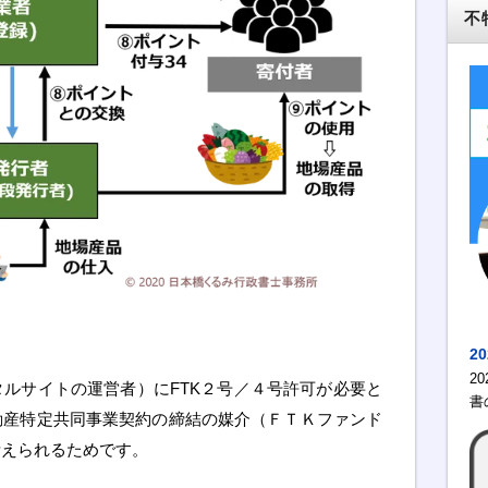
不
2
2
ルサイトの運営者）にFTK２号／４号許可が必要と
書
動産特定共同事業契約の締結の媒介（ＦＴＫファンド
考えられるためです。