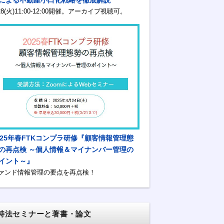
/28(火)11:00-12:00開催。アーカイブ視聴可。
025年春FTKコンプラ研修『顧客情報管理態
の再点検 ～個人情報＆マイナンバー管理の
イント～』
ァンド情報管理の要点を再点検！
特法セミナーと著書・論文