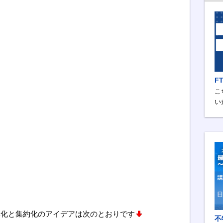
F
こ
い
準化と集約化のアイデアは次のとおりです
不