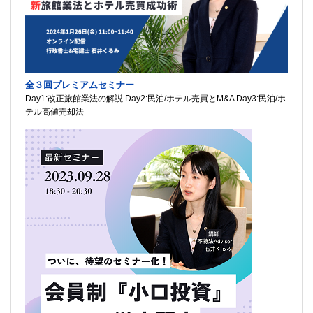
全３回プレミアムセミナー
Day1:改正旅館業法の解説 Day2:民泊/ホテル売買とM&A Day3:民泊/ホ
テル高値売却法