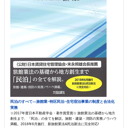
民泊のすべて―旅館業･特区民泊･住宅宿泊事業の制度と合法化
実務
☆2017年度日本不動産学会・著作賞受賞☆ 旅館業法の基礎から地方
創生まで、「民泊」の全てを解説。旅館・建築・消防の実務ノウハウ
満載。2018年6月施行、新旅館業法&民泊新法に完全対応!