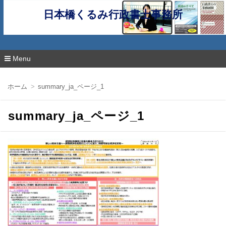
日本橋くるみ行政書士事務所
Menu
コ
ン
ホーム
summary_ja_ページ_1
テ
ン
ツ
summary_ja_ページ_1
へ
移
動