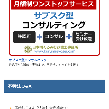
サブスク型コンサルパック
許認可から戦略～実務まで、不特法のすべてを支援！
不特法Q&A
不特法Q＆A【法律】金商業者で