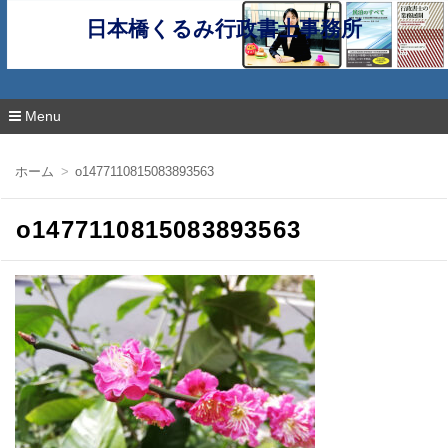
日本橋くるみ行政書士事務所
Menu
コ
ン
ホーム
o1477110815083893563
テ
ン
ツ
o1477110815083893563
へ
移
動