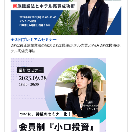
全３回プレミアムセミナー
Day1:改正旅館業法の解説 Day2:民泊/ホテル売買とM&A Day3:民泊/ホ
テル高値売却法