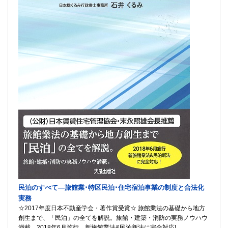
民泊のすべて―旅館業･特区民泊･住宅宿泊事業の制度と合法化
実務
☆2017年度日本不動産学会・著作賞受賞☆ 旅館業法の基礎から地方
創生まで、「民泊」の全てを解説。旅館・建築・消防の実務ノウハウ
満載。2018年6月施行、新旅館業法&民泊新法に完全対応!