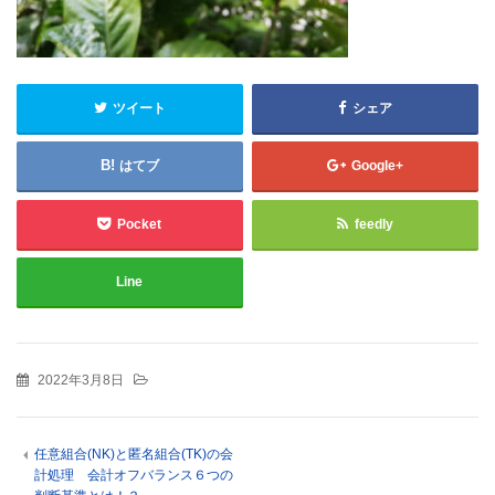
ツイート
シェア
はてブ
Google+
Pocket
feedly
Line
2022年3月8日
任意組合(NK)と匿名組合(TK)の会
計処理 会計オフバランス６つの