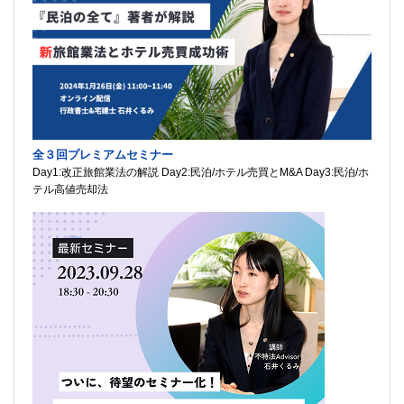
全３回プレミアムセミナー
Day1:改正旅館業法の解説 Day2:民泊/ホテル売買とM&A Day3:民泊/ホ
テル高値売却法