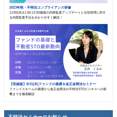
2023年秋・不特法コンプライアンス研修
11/30(木)11:00-12:00最新の内部監査アップデートと分別管理に対す
る内部監査手法を分かりやすく解説！
【収録版】8/31(木)ファンドの基礎＆改正金商法セミナー
ファンドスキームの基礎から改正金商法の不特法STOビジネスへの影
響までを徹底解説
不特法セミナーのお知らせ