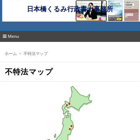
日本橋くるみ行政書士事務所
Menu
コ
ン
ホーム
不特法マップ
テ
ン
ツ
不特法マップ
へ
移
動