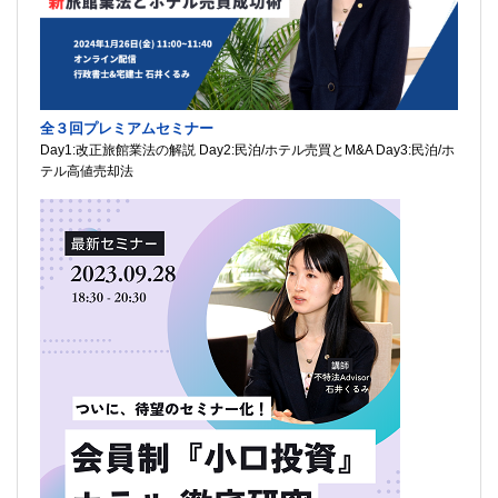
全３回プレミアムセミナー
Day1:改正旅館業法の解説 Day2:民泊/ホテル売買とM&A Day3:民泊/ホ
テル高値売却法