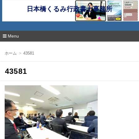
日本橋くるみ行政書士事務所
Menu
コ
ン
ホーム
43581
テ
ン
ツ
43581
へ
移
動