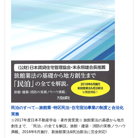
民泊のすべて―旅館業･特区民泊･住宅宿泊事業の制度と合法化
実務
☆2017年度日本不動産学会・著作賞受賞☆ 旅館業法の基礎から地方
創生まで、「民泊」の全てを解説。旅館・建築・消防の実務ノウハウ
満載。2018年6月施行、新旅館業法&民泊新法に完全対応!