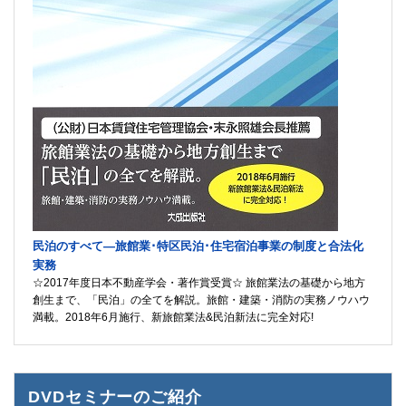
民泊のすべて―旅館業･特区民泊･住宅宿泊事業の制度と合法化
実務
☆2017年度日本不動産学会・著作賞受賞☆ 旅館業法の基礎から地方
創生まで、「民泊」の全てを解説。旅館・建築・消防の実務ノウハウ
満載。2018年6月施行、新旅館業法&民泊新法に完全対応!
DVDセミナーのご紹介