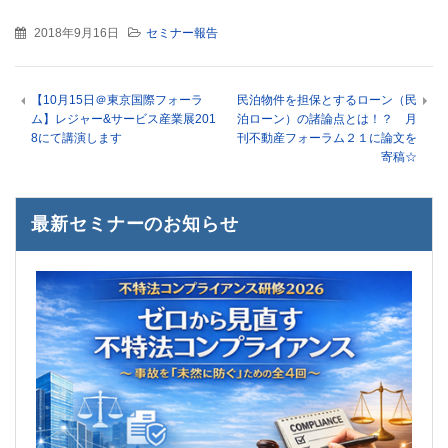
2018年9月16日
セミナー報告
【10月15日＠東京国際フォーラ
民泊物件を担保とするローン（民
ム】レジャー&サービス産業展201
泊ローン）の諸論点とは！？ 月
8にて講演します
刊不動産フォーラム２１に論文を
寄稿☆
最新セミナーのお知らせ