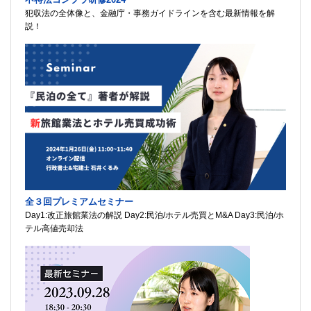
犯収法の全体像と、金融庁・事務ガイドラインを含む最新情報を解
説！
全３回プレミアムセミナー
Day1:改正旅館業法の解説 Day2:民泊/ホテル売買とM&A Day3:民泊/ホ
テル高値売却法