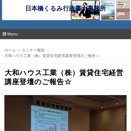
日本橋くるみ行政書士事務所
Menu
コ
ン
ホーム
セミナー報告
テ
大和ハウス工業（株）賃貸住宅経営講座登壇のご報告☆
ン
ツ
へ
大和ハウス工業（株）賃貸住宅経営
移
動
講座登壇のご報告☆