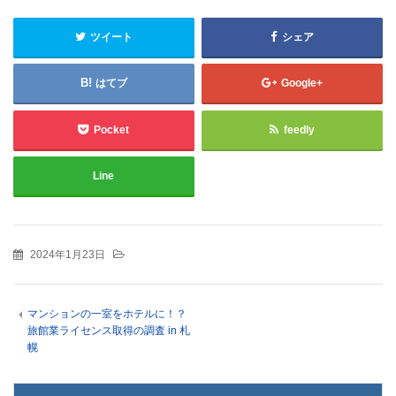
ツイート
シェア
はてブ
Google+
Pocket
feedly
Line
2024年1月23日
マンションの一室をホテルに！？
旅館業ライセンス取得の調査 in 札
幌