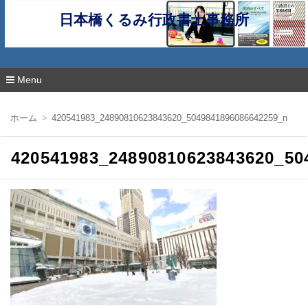
日本橋くるみ行政書士事務所
Menu
コ
ン
ホーム
420541983_24890810623843620_5049841896086642259_n
テ
ン
ツ
420541983_24890810623843620_50
へ
移
動