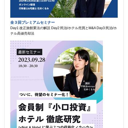
全３回プレミアムセミナー
Day1:改正旅館業法の解説 Day2:民泊/ホテル売買とM&A Day3:民泊/ホ
テル高値売却法