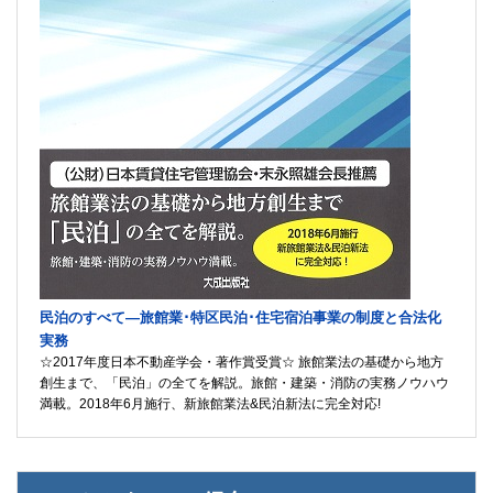
民泊のすべて―旅館業･特区民泊･住宅宿泊事業の制度と合法化
実務
☆2017年度日本不動産学会・著作賞受賞☆ 旅館業法の基礎から地方
創生まで、「民泊」の全てを解説。旅館・建築・消防の実務ノウハウ
満載。2018年6月施行、新旅館業法&民泊新法に完全対応!