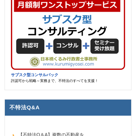
サブスク型コンサルパック
許認可から戦略～実務まで、不特法のすべてを支援！
不特法Q&A
【不特法Q＆A】複数の不動産を