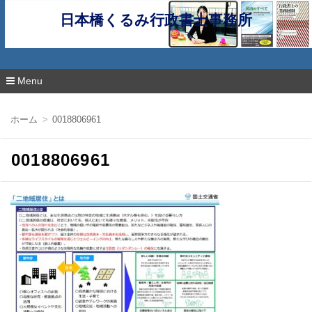
日本橋くるみ行政書士事務所
Menu
コ
ン
ホーム
0018806961
テ
ン
ツ
0018806961
へ
移
動