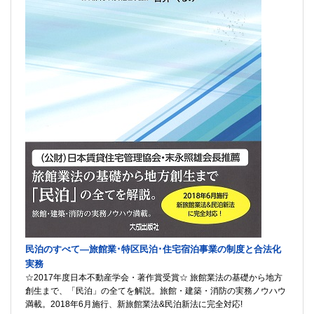
民泊のすべて―旅館業･特区民泊･住宅宿泊事業の制度と合法化
実務
☆2017年度日本不動産学会・著作賞受賞☆ 旅館業法の基礎から地方
創生まで、「民泊」の全てを解説。旅館・建築・消防の実務ノウハウ
満載。2018年6月施行、新旅館業法&民泊新法に完全対応!