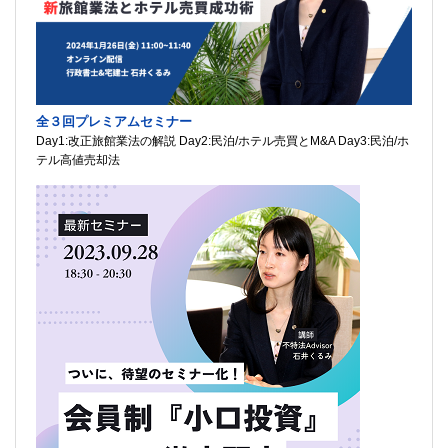
全３回プレミアムセミナー
Day1:改正旅館業法の解説 Day2:民泊/ホテル売買とM&A Day3:民泊/ホ
テル高値売却法