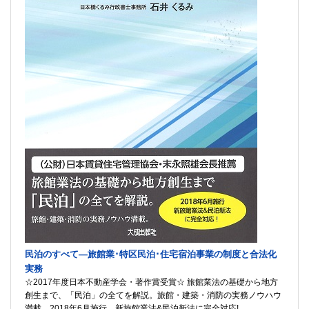
民泊のすべて―旅館業･特区民泊･住宅宿泊事業の制度と合法化
実務
☆2017年度日本不動産学会・著作賞受賞☆ 旅館業法の基礎から地方
創生まで、「民泊」の全てを解説。旅館・建築・消防の実務ノウハウ
満載。2018年6月施行、新旅館業法&民泊新法に完全対応!