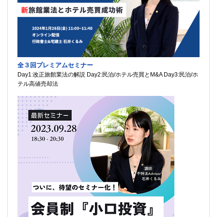
全３回プレミアムセミナー
Day1:改正旅館業法の解説 Day2:民泊/ホテル売買とM&A Day3:民泊/ホ
テル高値売却法