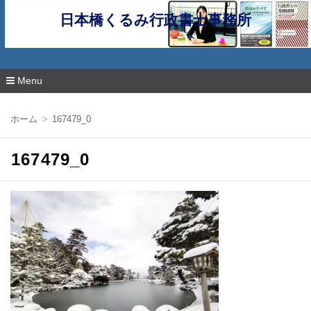
日本橋くるみ行政書士事務所
Menu
コ
ン
ホーム
167479_0
テ
ン
ツ
167479_0
へ
移
動