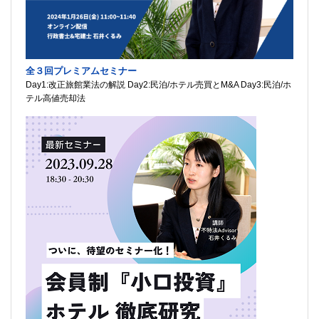
全３回プレミアムセミナー
Day1:改正旅館業法の解説 Day2:民泊/ホテル売買とM&A Day3:民泊/ホ
テル高値売却法