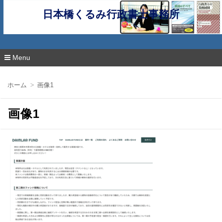
日本橋くるみ行政書士事務所
Menu
コ
ン
ホーム
画像1
テ
ン
ツ
画像1
へ
移
動