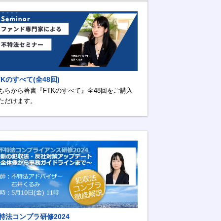
TKのすべて(全48回)
ちらから著書『FTKのすべて』全48回をご購入
ただけます。
特法コンプラ研修2024