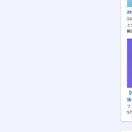
2
1
と
解
【
法
フ
S