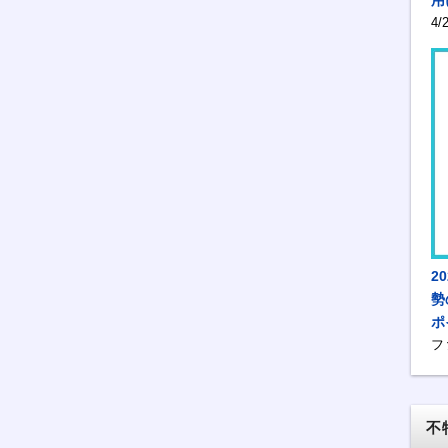
4
2
勢
ポ
フ
不