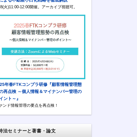
/28(火)11:00-12:00開催。アーカイブ視聴可。
025年春FTKコンプラ研修『顧客情報管理態
の再点検 ～個人情報＆マイナンバー管理の
イント～』
ァンド情報管理の要点を再点検！
特法セミナーと著書・論文