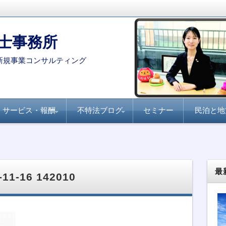
士事務所
新規事業コンサルティング
サービス・報酬
不特法ブログ
セミナー
民泊と地
コンサルタント・専門家を
月刊不動産フォーラム
全国賃貸住宅新聞『不
家主と地主『不動産小
不動産ファンド
ファンド組成実務
民泊・旅館業
不特法Q&A 許認可・
不特法Q&A 商品設
選定する際のポイント
21『不動産特定共同事
動産クラウドファンデ
口化商品の研究』
ライセンス
計・マーケティング
業のすべて』
ィング事業化のポイン
ト』
最
-16 142010