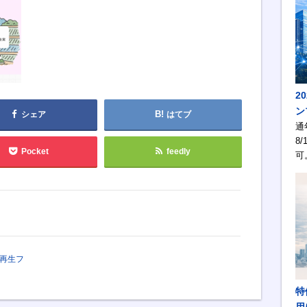
2
ン
シェア
はてブ
通
8/
Pocket
feedly
可
再生フ
特
用