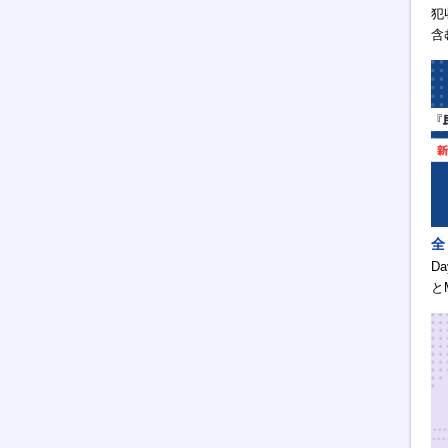
犯
含
全
D
と