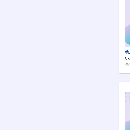
会
い
モ