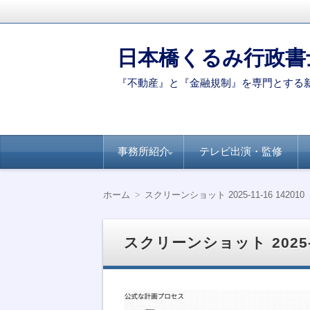
日本橋くるみ行政書
『不動産』と『金融規制』を専門とする
コ
事務所紹介
テレビ出演・監修
ン
テ
ン
代表ご挨拶
著書・論文
新聞・専門誌への
【連載】全国賃貸
【連載】日経ヴェ
【連載】全国賃貸
ツ
掲載
住宅新聞－自治体
リタス『達人が伝
住宅新聞ー賃貸経
ホーム
スクリーンショット 2025-11-16 142010
へ
別のポイント
授』シリーズ
営に役立つ民泊知
移
識
動
スクリーンショット 2025-11