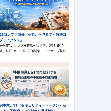
026コンプラ研修『ゼロから見直す不特法コ
プライアンス』
年全4回のコンプラ研修の決定版。2/17, 5/19,
18, 11/17, 各11:00-12:00開催。アーカイブ視聴
。
例事業とST（セキュリティ・トークン）活
による不動産小口化戦略を徹底解説