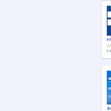
F
こ
い
不