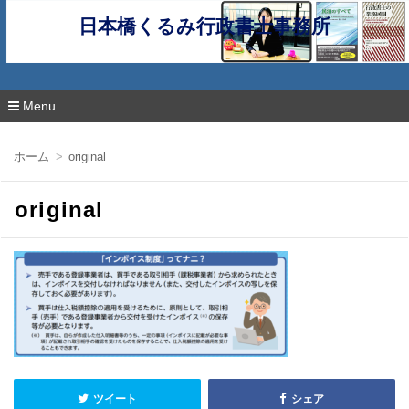
日本橋くるみ行政書士事務所
Menu
コ
ン
ホーム
original
テ
ン
ツ
original
へ
移
動
ツイート
シェア