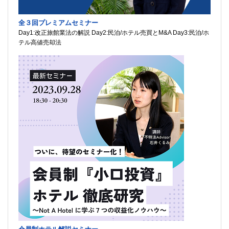
全３回プレミアムセミナー
Day1:改正旅館業法の解説 Day2:民泊/ホテル売買とM&A Day3:民泊/ホ
テル高値売却法