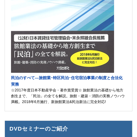
民泊のすべて―旅館業･特区民泊･住宅宿泊事業の制度と合法化
実務
☆2017年度日本不動産学会・著作賞受賞☆ 旅館業法の基礎から地方
創生まで、「民泊」の全てを解説。旅館・建築・消防の実務ノウハウ
満載。2018年6月施行、新旅館業法&民泊新法に完全対応!
DVDセミナーのご紹介