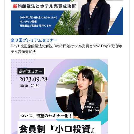
全３回プレミアムセミナー
Day1:改正旅館業法の解説 Day2:民泊/ホテル売買とM&A Day3:民泊/ホ
テル高値売却法