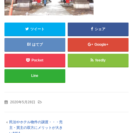
ツイート
シェア
はてブ
Google+
Pocket
feedly
Line
2020年5月28日
民泊やホテル物件の譲渡・・・売
主・買主の双方にメリットが大き