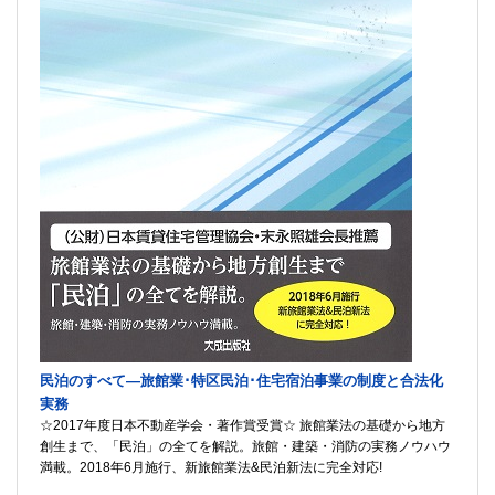
民泊のすべて―旅館業･特区民泊･住宅宿泊事業の制度と合法化
実務
☆2017年度日本不動産学会・著作賞受賞☆ 旅館業法の基礎から地方
創生まで、「民泊」の全てを解説。旅館・建築・消防の実務ノウハウ
満載。2018年6月施行、新旅館業法&民泊新法に完全対応!