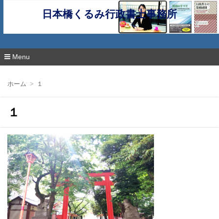
日本橋くるみ行政書士事務所
Menu
コ
ン
ホーム
１
テ
ン
ツ
１
へ
移
動