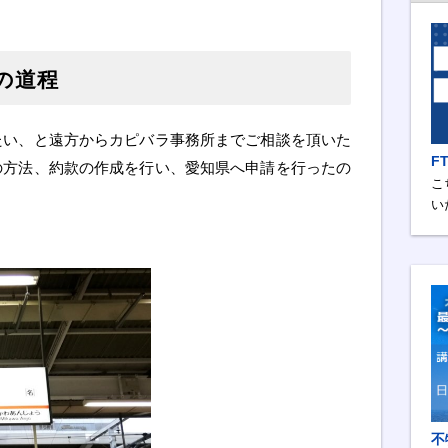
の道程
たい、と遠方からカピバラ事務所までご相談を頂いた
F
の方法、約款の作成を行い、愛知県へ申請を行ったの
こ
い
不