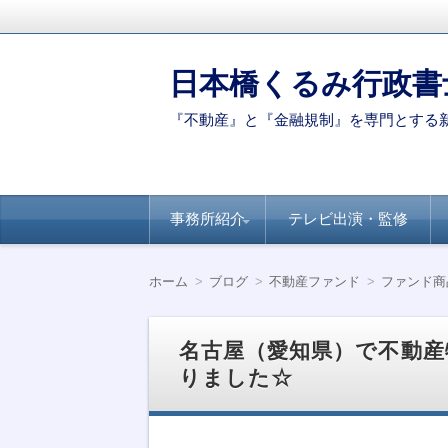
日本橋くるみ行政書
『不動産』と『金融規制』を専門とする
コ
事務所紹介
テレビ出演・監修
ン
テ
ン
代表ご挨拶
著書・論文
新聞・専門誌への
【連載】全国賃貸
【連載】日経ヴェ
【連載】全国賃貸
ツ
掲載
住宅新聞－自治体
リタス『達人が伝
住宅新聞ー賃貸経
ホーム
ブログ
不動産ファンド
ファンド商
へ
別のポイント
授』シリーズ
営に役立つ民泊知
移
識
動
名古屋（愛知県）で不動産
りました☆