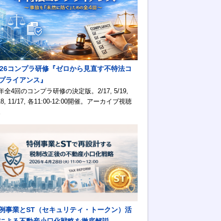
026コンプラ研修『ゼロから見直す不特法コ
プライアンス』
年全4回のコンプラ研修の決定版。2/17, 5/19,
18, 11/17, 各11:00-12:00開催。アーカイブ視聴
。
例事業とST（セキュリティ・トークン）活
による不動産小口化戦略を徹底解説