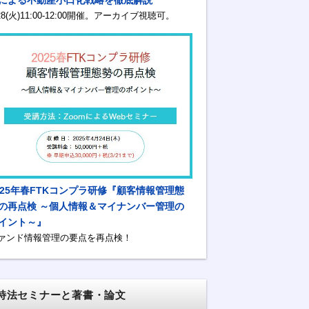
/28(火)11:00-12:00開催。アーカイブ視聴可。
025年春FTKコンプラ研修『顧客情報管理態
の再点検 ～個人情報＆マイナンバー管理の
イント～』
ァンド情報管理の要点を再点検！
特法セミナーと著書・論文