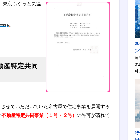
、東京もぐっと気温
2
ン
通
8/
動産特定共同
可
トさせていただいていた名古屋で住宅事業を展開する
の
不動産特定共同事業（１号・２号）
の許可が晴れて
特
用