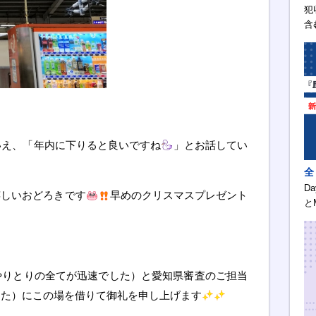
犯
含
いえ、「年内に下りると良いですね
」とお話してい
全
D
嬉しいおどろきです
早めのクリスマスプレゼント
と
やりとりの全てが迅速でした）と愛知県審査のご担当
した）にこの場を借りて御礼を申し上げます