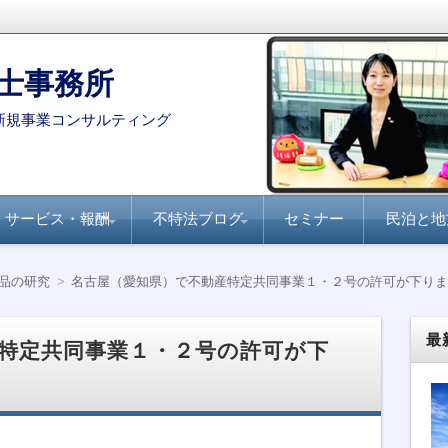
士事務所
新規事業コンサルティング
サービス・報酬
不特法ブログ
セミナー
民泊と地
コンサルタント・専門家を
月刊不動産フォーラム
全国賃貸住宅新聞『不
家主と地主『不動産小
不動産ファンド
ファンド組成実務
民泊・旅館業
不特法Q&A 許認可・
不特法Q&A 商品設
選定する際のポイント
21『不動産特定共同事
動産クラウドファンデ
口化商品の研究』
ライセンス
計・マーケティング
品の研究
名古屋（愛知県）で不動産特定共同事業１・２号の許可が下りま
業のすべて』
ィング事業化のポイン
ト』
最
特定共同事業１・２号の許可が下