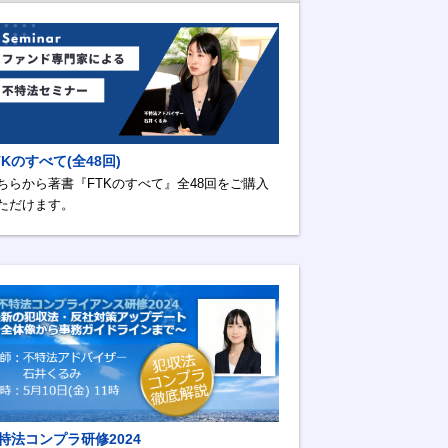
TKのすべて(全48回)
ちらから著書『FTKのすべて』全48回をご購入
ただけます。
特法コンプラ研修2024