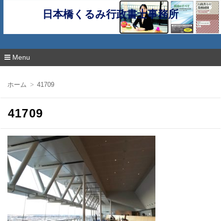
日本橋くるみ行政書士事務所
Menu
コ
ン
ホーム
41709
テ
ン
ツ
41709
へ
移
動