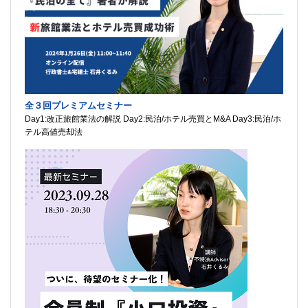
全３回プレミアムセミナー
Day1:改正旅館業法の解説 Day2:民泊/ホテル売買とM&A Day3:民泊/ホ
テル高値売却法