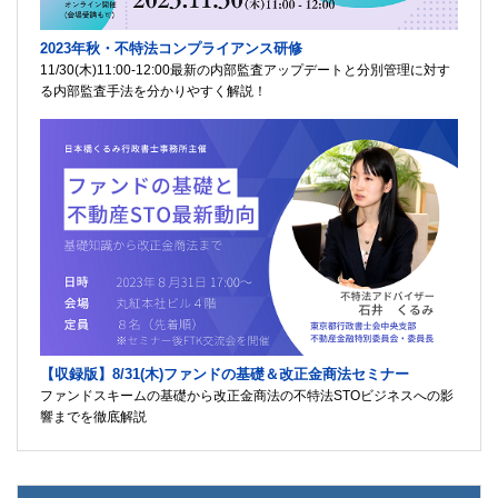
2023年秋・不特法コンプライアンス研修
11/30(木)11:00-12:00最新の内部監査アップデートと分別管理に対す
る内部監査手法を分かりやすく解説！
【収録版】8/31(木)ファンドの基礎＆改正金商法セミナー
ファンドスキームの基礎から改正金商法の不特法STOビジネスへの影
響までを徹底解説