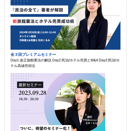
全３回プレミアムセミナー
Day1:改正旅館業法の解説 Day2:民泊/ホテル売買とM&A Day3:民泊/ホ
テル高値売却法