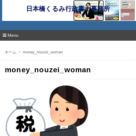
日本橋くるみ行政書士事務所
Menu
コ
ン
ホーム
money_nouzei_woman
テ
ン
ツ
money_nouzei_woman
へ
移
動