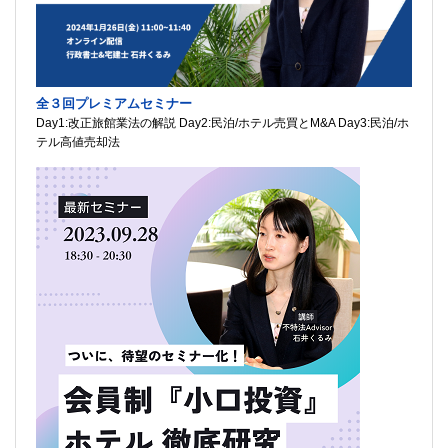
全３回プレミアムセミナー
Day1:改正旅館業法の解説 Day2:民泊/ホテル売買とM&A Day3:民泊/ホ
テル高値売却法