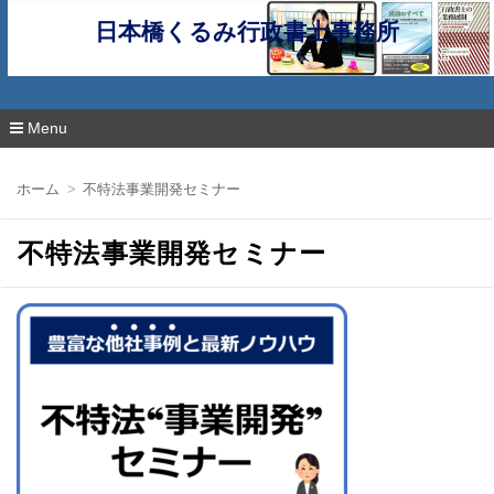
日本橋くるみ行政書士事務所
Menu
コ
ン
ホーム
不特法事業開発セミナー
テ
ン
ツ
不特法事業開発セミナー
へ
移
動