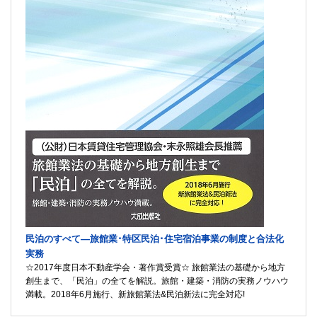
民泊のすべて―旅館業･特区民泊･住宅宿泊事業の制度と合法化
実務
☆2017年度日本不動産学会・著作賞受賞☆ 旅館業法の基礎から地方
創生まで、「民泊」の全てを解説。旅館・建築・消防の実務ノウハウ
満載。2018年6月施行、新旅館業法&民泊新法に完全対応!