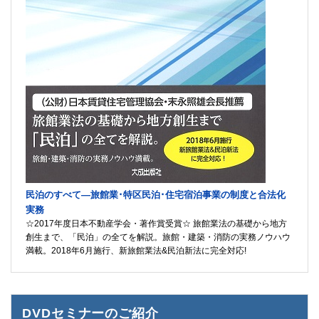
民泊のすべて―旅館業･特区民泊･住宅宿泊事業の制度と合法化
実務
☆2017年度日本不動産学会・著作賞受賞☆ 旅館業法の基礎から地方
創生まで、「民泊」の全てを解説。旅館・建築・消防の実務ノウハウ
満載。2018年6月施行、新旅館業法&民泊新法に完全対応!
DVDセミナーのご紹介