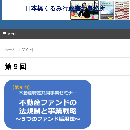
日本橋くるみ行政書士事務所
Menu
コ
ン
ホーム
第９回
テ
ン
ツ
第９回
へ
移
動