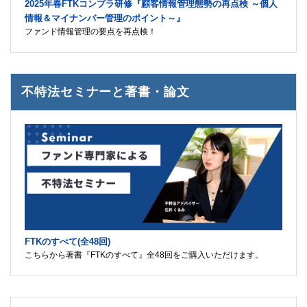
2025年春FTKコンプラ研修『顧客情報管理態勢の再点検 ～個人
情報＆マイナンバー管理のポイント～』
ファンド情報管理の要点を再点検！
不特法セミナーと著書・論文
FTKのすべて(全48回)
こちらから著書『FTKのすべて』全48回をご購入いただけます。