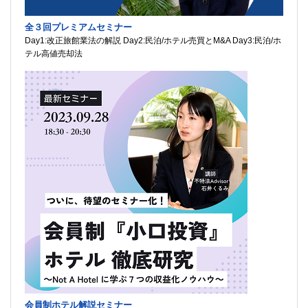
全３回プレミアムセミナー
Day1:改正旅館業法の解説 Day2:民泊/ホテル売買とM&A Day3:民泊/ホ
テル高値売却法
会員制ホテル解説セミナー